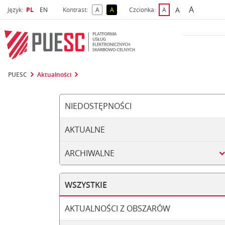
A
Wybrany język
Wybierz język
A
Język:
PL
EN
Kontrast:
A
A
Czcionka:
A
najwięks
większa czcio
kontrast domyślny
kontrast żółty tekst na czarnym tle
domyślna czcionka
PUESC
Aktualności
NIEDOSTĘPNOŚCI
AKTUALNE
ARCHIWALNE
WSZYSTKIE
AKTUALNOŚCI Z OBSZARÓW