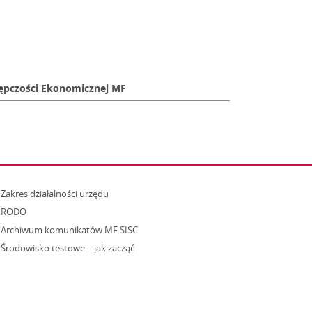
ępczości Ekonomicznej MF
strona otwiera się w nowym oknie
Zakres działalności urzędu
RODO
Archiwum komunikatów MF SISC
strona otwiera się w nowym oknie
Środowisko testowe – jak zacząć