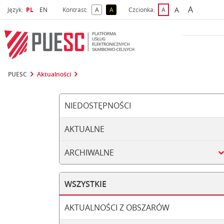
A
Wybrany język
Wybierz język
A
Język:
PL
EN
Kontrast:
A
A
Czcionka:
A
najwięks
większa czcio
kontrast domyślny
kontrast żółty tekst na czarnym tle
domyślna czcionka
PUESC
Aktualności
NIEDOSTĘPNOŚCI
AKTUALNE
ARCHIWALNE
WSZYSTKIE
AKTUALNOŚCI Z OBSZARÓW