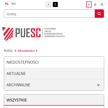
PL
EN
A
A
A
A
A
naj
większa
kontrast domyślny
kontrast żółty tekst na czarnym tle
domyślna czci
PUESC
Aktualności
NIEDOSTĘPNOŚCI
AKTUALNE
ARCHIWALNE
WSZYSTKIE