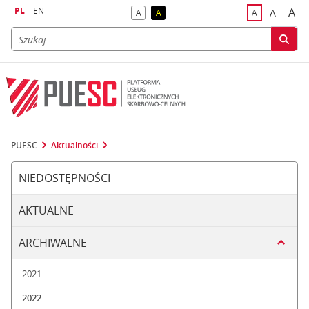
PL
EN
A
A
A
A
A
naj
większa
kontrast domyślny
kontrast żółty tekst na czarnym tle
domyślna czci
PUESC
Aktualności
NIEDOSTĘPNOŚCI
AKTUALNE
ARCHIWALNE
2021
2022