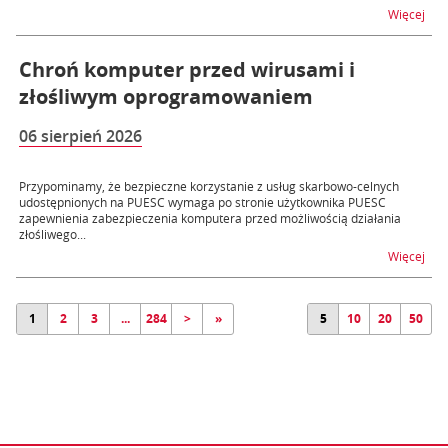
na t
Więcej
Chroń komputer przed wirusami i
złośliwym oprogramowaniem
06 sierpień 2026
Przypominamy, że bezpieczne korzystanie z usług skarbowo-celnych
udostępnionych na PUESC wymaga po stronie użytkownika PUESC
zapewnienia zabezpieczenia komputera przed możliwością działania
złośliwego...
na 
Więcej
1
2
3
...
284
>
»
5
10
20
50