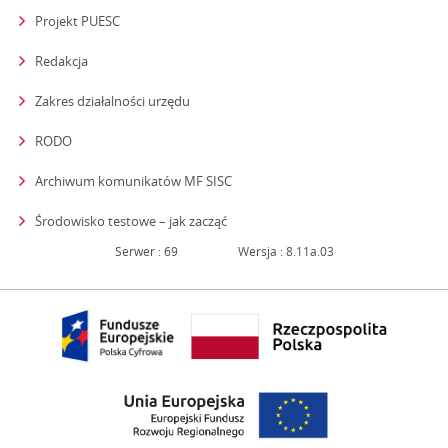
Projekt PUESC
Redakcja
strona otwiera się w nowym oknie
Zakres działalności urzędu
RODO
Archiwum komunikatów MF SISC
strona otwiera się w nowym oknie
Środowisko testowe – jak zacząć
Serwer : 69
Wersja : 8.11a.03