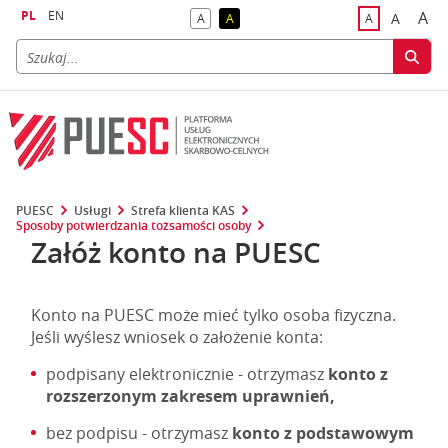
PL
EN
A
A
A
A
A
naj
większa
kontrast domyślny
kontrast żółty tekst na czarnym tle
domyślna czci
PUESC
Usługi
Strefa klienta KAS
Sposoby potwierdzania tożsamości osoby
Załóż konto na PUESC
Konto na PUESC może mieć tylko osoba fizyczna.
Jeśli wyślesz wniosek o założenie konta:
podpisany elektronicznie - otrzymasz
konto z
rozszerzonym zakresem uprawnień,
bez podpisu - otrzymasz
konto z podstawowym