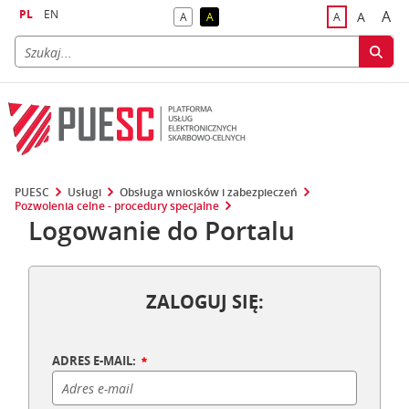
PL
EN
A
A
A
A
A
naj
większa
kontrast domyślny
kontrast żółty tekst na czarnym tle
domyślna czci
PUESC
Usługi
Obsługa wniosków i zabezpieczeń
Pozwolenia celne - procedury specjalne
Logowanie do Portalu
ZALOGUJ SIĘ:
ADRES E-MAIL: