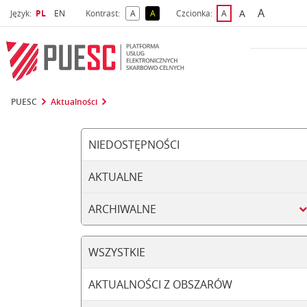
A
Wybrany język
Wybierz język
A
Język:
PL
EN
Kontrast:
A
A
Czcionka:
A
najwięks
większa czcio
kontrast domyślny
kontrast żółty tekst na czarnym tle
domyślna czcionka
PUESC
Aktualności
NIEDOSTĘPNOŚCI
AKTUALNE
ARCHIWALNE
WSZYSTKIE
AKTUALNOŚCI Z OBSZARÓW