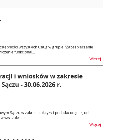
.
tępności wszystkich usług w grupie "Zabezpieczanie
zenie funkcjonal...
na temat OSOZ2 - nied
Więcej
racji i wniosków w zakresie
ączu - 30.06.2026 r.
ym Sączu w zakresie akcyzy i podatku od gier, od
w ww. zakresie...
na temat ZEFIR2 – brak
Więcej