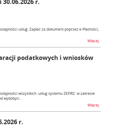
 30.06.2026 r.
tępności usług: Zapłać za dokument poprzez e-Płatności,
na temat ZEFIR2 - nied
Więcej
laracji podatkowych i wniosków
stępności wszystkich usług systemu ZEFIR2 w zakresie
d wydobyci...
na temat ZEFIR2 - utru
Więcej
.2026 r.