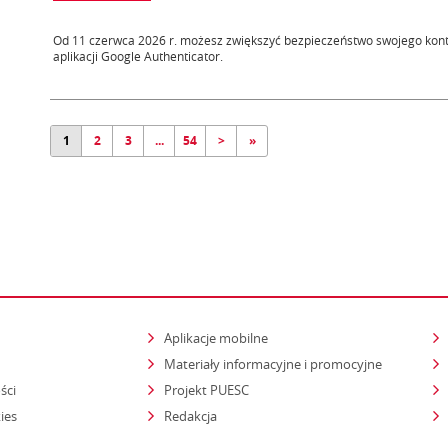
Od 11 czerwca 2026 r. możesz zwiększyć bezpieczeństwo swojego kont
aplikacji Google Authenticator.
1
2
3
...
54
>
»
Aplikacje mobilne
Materiały informacyjne i promocyjne
ści
Projekt PUESC
ies
Redakcja