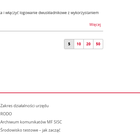
a i włączyć logowanie dwuskładnikowe z wykorzystaniem
na temat Nowe funkcjo
Więcej
5
10
20
50
strona otwiera się w nowym oknie
Zakres działalności urzędu
RODO
Archiwum komunikatów MF SISC
strona otwiera się w nowym oknie
Środowisko testowe – jak zacząć