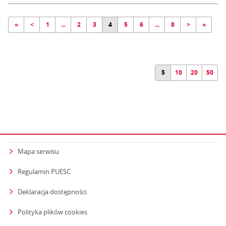
«
<
1
...
2
3
4
5
6
...
8
>
»
5
10
20
50
Mapa serwisu
Regulamin PUESC
Deklaracja dostępności
Polityka plików cookies