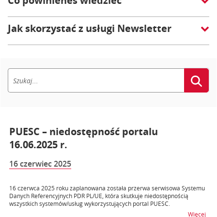
Co powinieneś wiedzieć
Jak skorzystać z usługi Newsletter
PUESC – niedostępność portalu
16.06.2025 r.
16 czerwiec 2025
16 czerwca 2025 roku zaplanowana została przerwa serwisowa Systemu
Danych Referencyjnych PDR PL/UE, która skutkuje niedostępnością
wszystkich systemów/usług wykorzystujących portal PUESC.
na t
Więcej