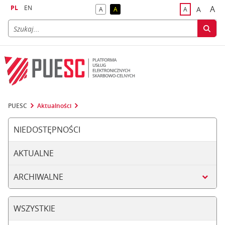
PL
EN
A
A
A
A
A
naj
większa
kontrast domyślny
kontrast żółty tekst na czarnym tle
domyślna czci
PUESC
Aktualności
NIEDOSTĘPNOŚCI
AKTUALNE
ARCHIWALNE
WSZYSTKIE