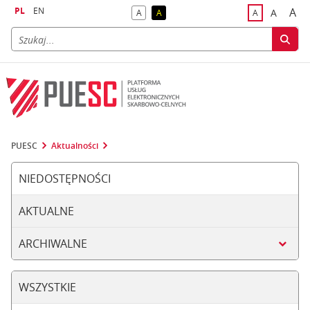
PL
EN
A
A
A
A
A
naj
większa
kontrast domyślny
kontrast żółty tekst na czarnym tle
domyślna czci
PUESC
Aktualności
NIEDOSTĘPNOŚCI
AKTUALNE
ARCHIWALNE
WSZYSTKIE