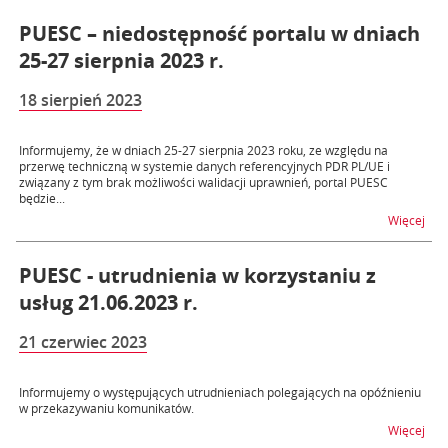
PUESC – niedostępność portalu w dniach
25-27 sierpnia 2023 r.
18 sierpień 2023
Informujemy, że w dniach 25-27 sierpnia 2023 roku, ze względu na
przerwę techniczną w systemie danych referencyjnych PDR PL/UE i
związany z tym brak możliwości walidacji uprawnień, portal PUESC
będzie...
na t
Więcej
PUESC - utrudnienia w korzystaniu z
usług 21.06.2023 r.
21 czerwiec 2023
Informujemy o występujących utrudnieniach polegających na opóźnieniu
w przekazywaniu komunikatów.
na t
Więcej