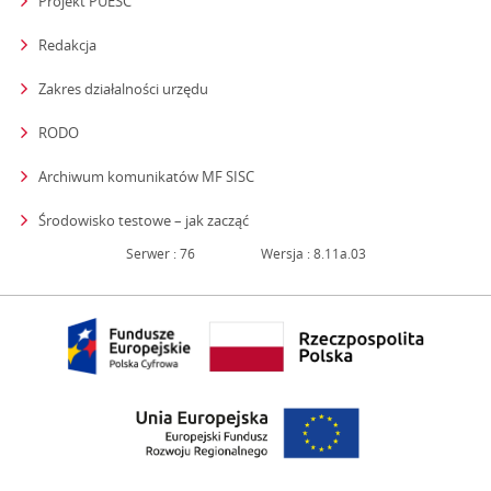
Projekt PUESC
Redakcja
strona otwiera się w nowym oknie
Zakres działalności urzędu
RODO
Archiwum komunikatów MF SISC
strona otwiera się w nowym oknie
Środowisko testowe – jak zacząć
Serwer : 76
Wersja : 8.11a.03