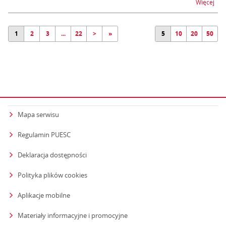
na t
Więcej
1
2
3
...
22
>
»
5
10
20
50
Mapa serwisu
Regulamin PUESC
Deklaracja dostępności
Polityka plików cookies
Aplikacje mobilne
Materiały informacyjne i promocyjne