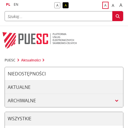
PL
EN
A
A
A
A
A
naj
większa
kontrast domyślny
kontrast żółty tekst na czarnym tle
domyślna czci
PUESC
Aktualności
NIEDOSTĘPNOŚCI
AKTUALNE
ARCHIWALNE
WSZYSTKIE