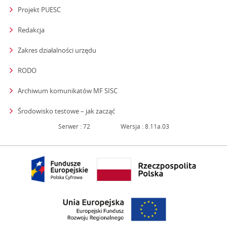
Projekt PUESC
Redakcja
strona otwiera się w nowym oknie
Zakres działalności urzędu
RODO
Archiwum komunikatów MF SISC
strona otwiera się w nowym oknie
Środowisko testowe – jak zacząć
Serwer : 72
Wersja : 8.11a.03