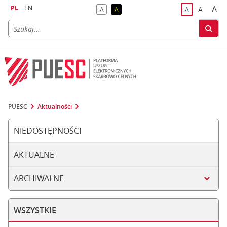
PL
EN
A
A
A
A
A
naj
większa
kontrast domyślny
kontrast żółty tekst na czarnym tle
domyślna czci
PUESC
Aktualności
NIEDOSTĘPNOŚCI
AKTUALNE
ARCHIWALNE
WSZYSTKIE