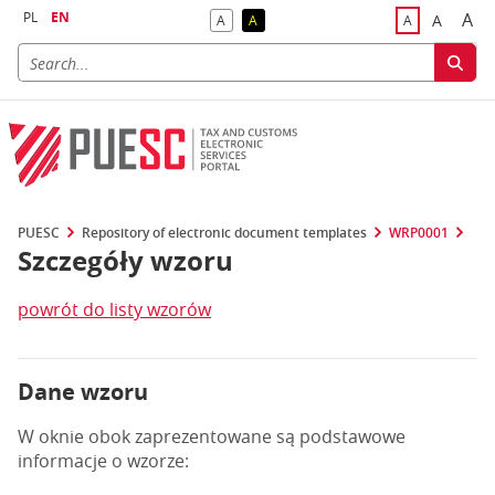
PL
EN
A
A
A
A
A
Big
Bigger F
Default Contrast
Reversed Contrast
Default Font S
PUESC
Repository of electronic document templates
WRP0001
Szczegóły wzoru
powrót do listy wzorów
Dane wzoru
W oknie obok zaprezentowane są podstawowe
informacje o wzorze: