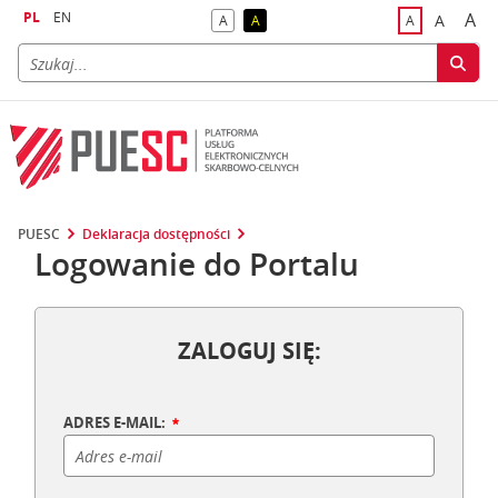
PL
EN
A
A
A
A
A
naj
większa
kontrast domyślny
kontrast żółty tekst na czarnym tle
domyślna czci
PUESC
Deklaracja dostępności
Logowanie do Portalu
ZALOGUJ SIĘ:
ADRES E-MAIL: