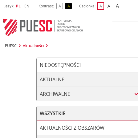
A
Wybrany język
Wybierz język
A
Język:
PL
EN
Kontrast:
A
A
Czcionka:
A
najwięks
większa czcio
kontrast domyślny
kontrast żółty tekst na czarnym tle
domyślna czcionka
PUESC
Aktualności
NIEDOSTĘPNOŚCI
AKTUALNE
ARCHIWALNE
WSZYSTKIE
AKTUALNOŚCI Z OBSZARÓW