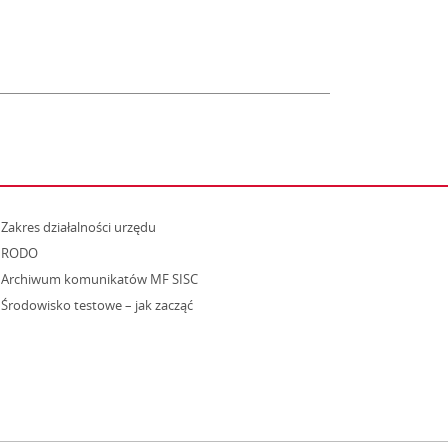
strona otwiera się w nowym oknie
Zakres działalności urzędu
RODO
Archiwum komunikatów MF SISC
strona otwiera się w nowym oknie
Środowisko testowe – jak zacząć