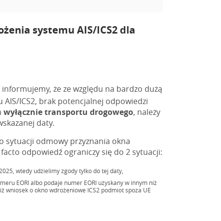
żenia systemu AIS/ICS2 dla
informujemy, że ze względu na bardzo dużą
 AIS/ICS2, brak potencjalnej odpowiedzi
m
wyłącznie transportu drogowego
, należy
wskazanej daty.
do sytuacji odmowy przyznania okna
acto odpowiedź ograniczy się do 2 sytuacji:
5, wtedy udzielimy zgody tylko do tej daty,
umeru EORI albo podaje numer EORI uzyskany w innym niż
, iż wniosek o okno wdrożeniowe ICS2 podmiot spoza UE