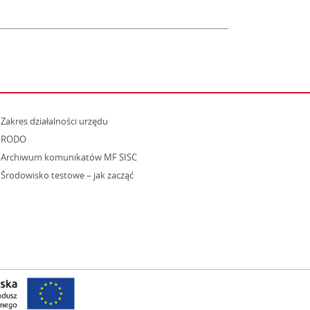
strona otwiera się w nowym oknie
Zakres działalności urzędu
RODO
Archiwum komunikatów MF SISC
strona otwiera się w nowym oknie
Środowisko testowe – jak zacząć