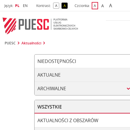
A
Wybrany język
Wybierz język
A
Język:
PL
EN
Kontrast:
A
A
Czcionka:
A
najwięks
większa czcio
kontrast domyślny
kontrast żółty tekst na czarnym tle
domyślna czcionka
PUESC
Aktualności
NIEDOSTĘPNOŚCI
AKTUALNE
ARCHIWALNE
WSZYSTKIE
AKTUALNOŚCI Z OBSZARÓW