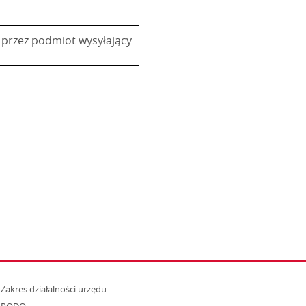
o przez podmiot wysyłający
strona otwiera się w nowym oknie
Zakres działalności urzędu