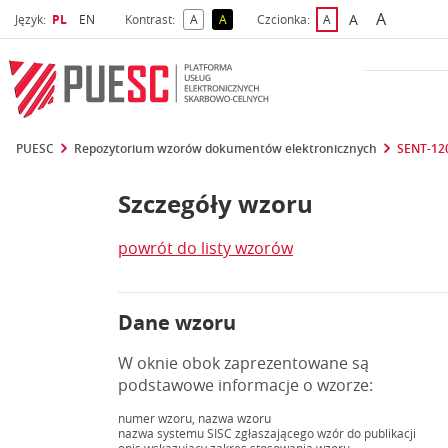
A
Wybrany język
Wybierz język
A
Język:
PL
EN
Kontrast:
A
A
Czcionka:
A
najwięks
większa czcio
kontrast domyślny
kontrast żółty tekst na czarnym tle
domyślna czcionka
PUESC
Repozytorium wzorów dokumentów elektronicznych
SENT-12
Szczegóły wzoru
powrót do listy wzorów
Dane wzoru
W oknie obok zaprezentowane są
podstawowe informacje o wzorze:
numer wzoru, nazwa wzoru
nazwa systemu SISC zgłaszającego wzór do publikacji