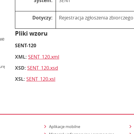
System:
SENT
Dotyczy:
Rejestracja zgłoszenia zbiorczeg
Pliki wzoru
we
SENT-120
XML:
SENT_120.xml
urę
XSD:
SENT_120.xsd
XSL:
SENT_120.xsl
Aplikacje mobilne