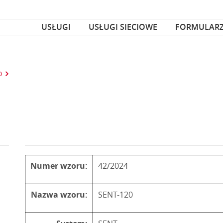
za czcionka
nka
USŁUGI
USŁUGI SIECIOWE
FORMULAR
0
Numer wzoru:
42/2024
Nazwa wzoru:
SENT-120