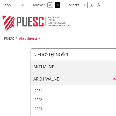
A
Wybrany język
Wybierz język
A
Język:
PL
EN
Kontrast:
A
A
Czcionka:
A
najwięks
większa czcio
kontrast domyślny
kontrast żółty tekst na czarnym tle
domyślna czcionka
PUESC
Aktualności
NIEDOSTĘPNOŚCI
AKTUALNE
ARCHIWALNE
2021
2022
2023