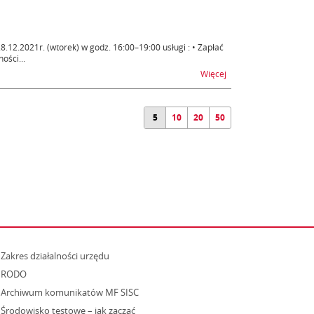
2.2021r. (wtorek) w godz. 16:00–19:00 usługi : • Zapłać
ości...
na temat e-Płatności –
Więcej
5
10
20
50
strona otwiera się w nowym oknie
Zakres działalności urzędu
RODO
Archiwum komunikatów MF SISC
strona otwiera się w nowym oknie
Środowisko testowe – jak zacząć