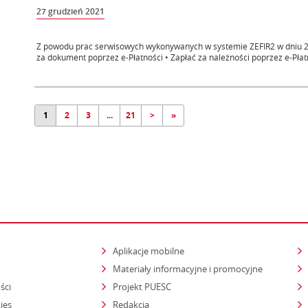
27 grudzień 2021
Z powodu prac serwisowych wykonywanych w systemie ZEFIR2 w dniu 28.1
za dokument poprzez e-Płatności • Zapłać za należności poprzez e-Płatn
1
2
3
...
21
>
»
Aplikacje mobilne
Materiały informacyjne i promocyjne
ści
Projekt PUESC
ies
Redakcja