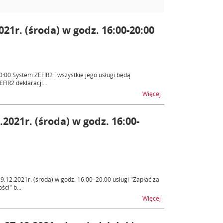
21r. (środa) w godz. 16:00-20:00
:00 System ZEFIR2 i wszystkie jego usługi będą
FIR2 deklaracji...
na temat ZEFIR2 – nie
Więcej
.2021r. (środa) w godz. 16:00-
12.2021r. (środa) w godz. 16:00–20:00 usługi "Zapłać za
ci" b...
na temat e-Płatności –
Więcej