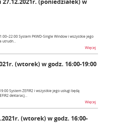
27.12.2021r. (poniedziałek) w
21:00–22:00 System PKWD-Single Window i wszystkie jego
 utrudn...
na temat Single Windo
Więcej
21r. (wtorek) w godz. 16:00-19:00
9:00 System ZEFIR2 i wszystkie jego usługi będą
FIR2 deklaracj...
na temat ZEFIR2 – nie
Więcej
.2021r. (wtorek) w godz. 16:00-