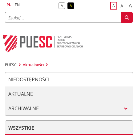
PL
EN
A
A
A
A
A
naj
większa
kontrast domyślny
kontrast żółty tekst na czarnym tle
domyślna czci
PUESC
Aktualności
NIEDOSTĘPNOŚCI
AKTUALNE
ARCHIWALNE
WSZYSTKIE