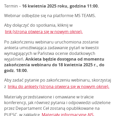
Termin –
16 kwietnia 2025 roku, godzina 11:00.
Webinar odbędzie się na platformie MS TEAMS.
Aby dołączyć do spotkania, kliknij w
link (strona otwiera się w nowym oknie).
Po zakończeniu webinaru uruchomiona zostanie
ankieta umożliwiająca zadawanie pytań w kwestii
wymagających w Państwa ocenie dodatkowych
wyjaśnień.
Ankieta będzie dostępna od momentu
zakończenia webinaru do 18 kwietnia 2025 r., do
godz. 18:00.
Aby zadać pytanie po zakończeniu webinaru, skorzystaj
z
linku do ankiety (strona otwiera się w nowym oknie).
Materiały przedstawione i omawiane w trakcie
konferencji, jak również pytania i odpowiedzi udzielone
przez Departament Ceł zostaną opublikowane na
PUESC, w zakładce
Materiały informacyjne AIS.