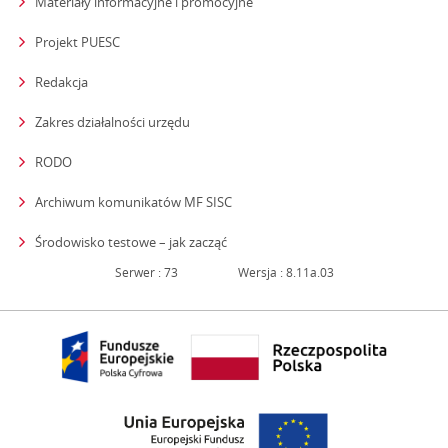
Materiały informacyjne i promocyjne
Projekt PUESC
Redakcja
strona otwiera się w nowym oknie
Zakres działalności urzędu
RODO
Archiwum komunikatów MF SISC
strona otwiera się w nowym oknie
Środowisko testowe – jak zacząć
Serwer : 73
Wersja : 8.11a.03