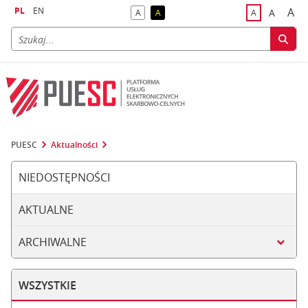
PL
EN
A
A
A
A
A
naj
większa
kontrast domyślny
kontrast żółty tekst na czarnym tle
domyślna czci
PUESC
Aktualności
NIEDOSTĘPNOŚCI
AKTUALNE
ARCHIWALNE
WSZYSTKIE