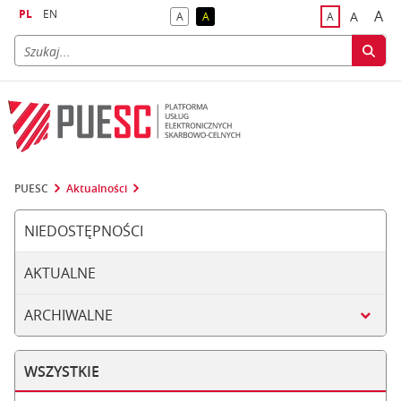
PL
EN
A
A
A
A
A
naj
większa
kontrast domyślny
kontrast żółty tekst na czarnym tle
domyślna czci
PUESC
Aktualności
NIEDOSTĘPNOŚCI
AKTUALNE
ARCHIWALNE
WSZYSTKIE