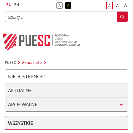
PL
EN
A
A
A
A
A
naj
większa
kontrast domyślny
kontrast żółty tekst na czarnym tle
domyślna czci
PUESC
Aktualności
NIEDOSTĘPNOŚCI
AKTUALNE
ARCHIWALNE
WSZYSTKIE