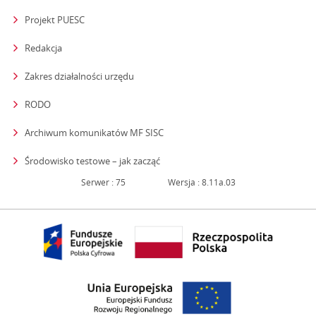
Projekt PUESC
Redakcja
strona otwiera się w nowym oknie
Zakres działalności urzędu
RODO
Archiwum komunikatów MF SISC
strona otwiera się w nowym oknie
Środowisko testowe – jak zacząć
Serwer : 75
Wersja : 8.11a.03