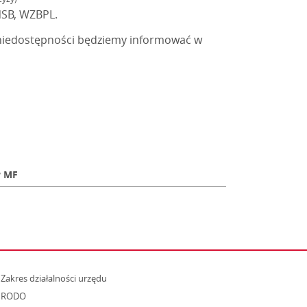
NSB, WZBPL.
niedostępności będziemy informować w
w MF
strona otwiera się w nowym oknie
Zakres działalności urzędu
RODO