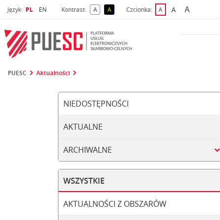
A
Wybrany język
Wybierz język
A
Język:
PL
EN
Kontrast:
A
A
Czcionka:
A
najwięks
większa czcio
kontrast domyślny
kontrast żółty tekst na czarnym tle
domyślna czcionka
PUESC
Aktualności
NIEDOSTĘPNOŚCI
AKTUALNE
ARCHIWALNE
WSZYSTKIE
AKTUALNOŚCI Z OBSZARÓW