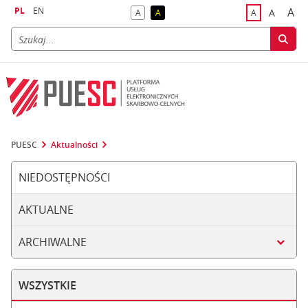
PL
EN
A
A
A
A
A
naj
większa
kontrast domyślny
kontrast żółty tekst na czarnym tle
domyślna czci
PUESC
Aktualności
NIEDOSTĘPNOŚCI
AKTUALNE
ARCHIWALNE
WSZYSTKIE