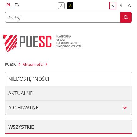
PL
EN
A
A
A
A
A
naj
większa
kontrast domyślny
kontrast żółty tekst na czarnym tle
domyślna czci
PUESC
Aktualności
NIEDOSTĘPNOŚCI
AKTUALNE
ARCHIWALNE
WSZYSTKIE