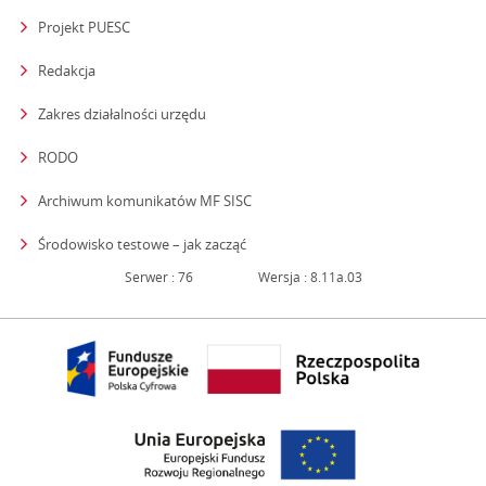
Projekt PUESC
Redakcja
strona otwiera się w nowym oknie
Zakres działalności urzędu
RODO
Archiwum komunikatów MF SISC
strona otwiera się w nowym oknie
Środowisko testowe – jak zacząć
Serwer : 76
Wersja : 8.11a.03