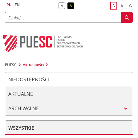
PL
EN
A
A
A
A
A
naj
większa
kontrast domyślny
kontrast żółty tekst na czarnym tle
domyślna czci
PUESC
Aktualności
NIEDOSTĘPNOŚCI
AKTUALNE
ARCHIWALNE
WSZYSTKIE