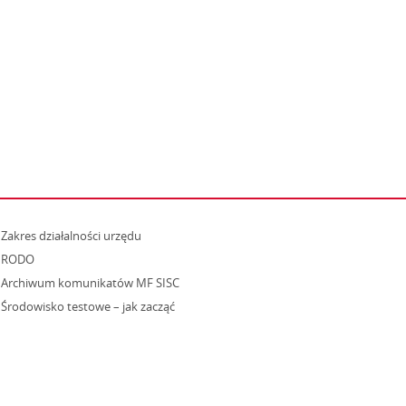
strona otwiera się w nowym oknie
Zakres działalności urzędu
RODO
Archiwum komunikatów MF SISC
strona otwiera się w nowym oknie
Środowisko testowe – jak zacząć