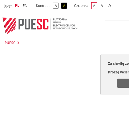
A
Wybrany język
Wybierz język
A
Język:
PL
EN
Kontrast:
A
A
Czcionka:
A
najwięks
większa czcio
kontrast domyślny
kontrast żółty tekst na czarnym tle
domyślna czcionka
PUESC
Za chwilę zo
Proszę wcis