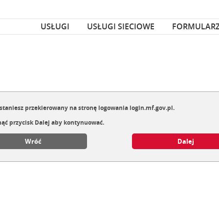
za czcionka
nka
USŁUGI
USŁUGI SIECIOWE
FORMULAR
staniesz przekierowany na stronę logowania login.mf.gov.pl.
nąć przycisk Dalej aby kontynuować.
Wróć
Dalej