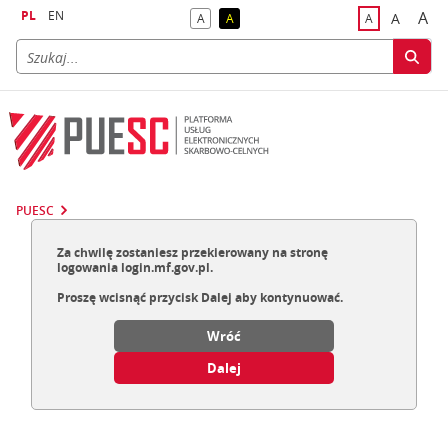
PL
EN
A
A
A
A
A
naj
większa
kontrast domyślny
kontrast żółty tekst na czarnym tle
domyślna czci
PUESC
Za chwilę zostaniesz przekierowany na stronę
logowania login.mf.gov.pl.
Proszę wcisnąć przycisk Dalej aby kontynuować.
Wróć
Dalej