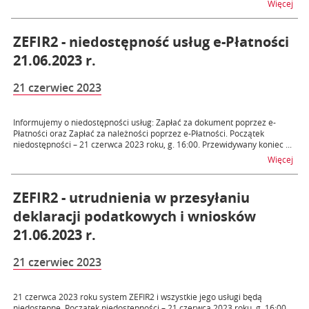
na t
Więcej
ZEFIR2 - niedostępność usług e-Płatności
21.06.2023 r.
21 czerwiec 2023
Informujemy o niedostępności usług: Zapłać za dokument poprzez e-
Płatności oraz Zapłać za należności poprzez e-Płatności. Początek
niedostępności – 21 czerwca 2023 roku, g. 16:00. Przewidywany koniec ...
na t
Więcej
ZEFIR2 - utrudnienia w przesyłaniu
deklaracji podatkowych i wniosków
21.06.2023 r.
21 czerwiec 2023
21 czerwca 2023 roku system ZEFIR2 i wszystkie jego usługi będą
niedostępne. Początek niedostępności – 21 czerwca 2023 roku, g. 16:00.