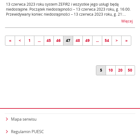
13 czerwca 2023 roku system ZEFIR2 i wszystkie jego usługi będą
niedostępne. Początek niedostępności – 13 czerwca 2023 roku, g. 16:00.
Przewidywany koniec niedostępności – 13 czerwca 2023 roku, g. 21:...
na t
Więcej
«
<
1
...
45
46
47
48
49
...
54
>
»
5
10
20
50
Mapa serwisu
Regulamin PUESC