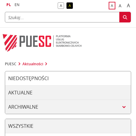
PL
EN
A
A
A
A
A
naj
większa
kontrast domyślny
kontrast żółty tekst na czarnym tle
domyślna czci
PUESC
Aktualności
NIEDOSTĘPNOŚCI
AKTUALNE
ARCHIWALNE
WSZYSTKIE