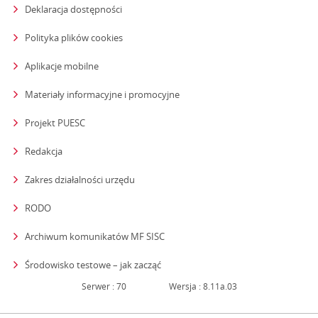
Deklaracja dostępności
Polityka plików cookies
Aplikacje mobilne
Materiały informacyjne i promocyjne
Projekt PUESC
Redakcja
strona otwiera się w nowym oknie
Zakres działalności urzędu
RODO
Archiwum komunikatów MF SISC
strona otwiera się w nowym oknie
Środowisko testowe – jak zacząć
Serwer : 70
Wersja : 8.11a.03