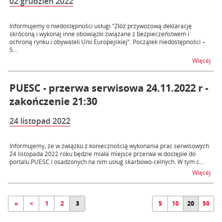
02 grudzień 2022
Informujemy o niedostępności usługi "Złóż przywozową deklarację
skróconą i wykonaj inne obowiązki związane z bezpieczeństwem i
ochroną rynku i obywateli Unii Europejskiej". Początek niedostępności –
5...
na t
Więcej
PUESC - przerwa serwisowa 24.11.2022 r -
zakończenie 21:30
24 listopad 2022
Informujemy, że w związku z koniecznością wykonania prac serwisowych
24 listopada 2022 roku będzie miała miejsce przerwa w dostępie do
portalu PUESC i osadzonych na nim usług skarbowo-celnych. W tym c...
na t
Więcej
«
<
1
2
3
5
10
20
50