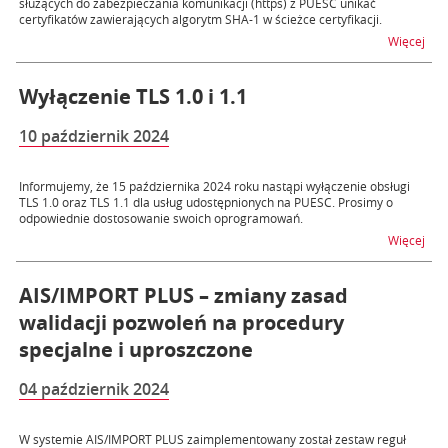
służących do zabezpieczania komunikacji (https) z PUESC unikać
certyfikatów zawierających algorytm SHA-1 w ścieżce certyfikacji.
na t
Więcej
Wyłączenie TLS 1.0 i 1.1
10 październik 2024
Informujemy, że 15 października 2024 roku nastąpi wyłączenie obsługi
TLS 1.0 oraz TLS 1.1 dla usług udostępnionych na PUESC. Prosimy o
odpowiednie dostosowanie swoich oprogramowań.
na t
Więcej
AIS/IMPORT PLUS – zmiany zasad
walidacji pozwoleń na procedury
specjalne i uproszczone
04 październik 2024
W systemie AIS/IMPORT PLUS zaimplementowany został zestaw reguł