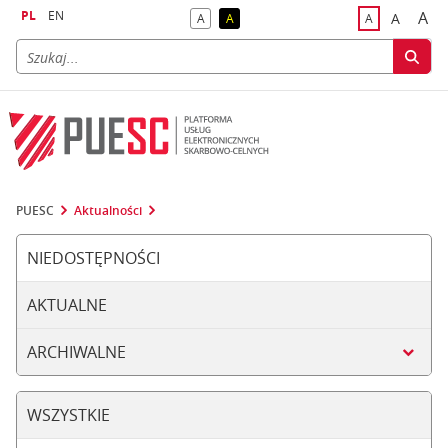
PL
EN
A
A
A
A
A
naj
większa
kontrast domyślny
kontrast żółty tekst na czarnym tle
domyślna czci
PUESC
Aktualności
NIEDOSTĘPNOŚCI
AKTUALNE
ARCHIWALNE
WSZYSTKIE