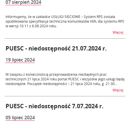
07 sierpień 2024
Informujemy, że w zakładce USŁUGI SIECIOWE – System RPS została
opublikowana specyfikacja techniczna komunikatów XML dla systemu RPS
w wersji 10.11 z 6.08.2024 roku.
na t
Więcej
PUESC - niedostępność 21.07.2024 r.
19 lipiec 2024
W związku z koniecznością przeprowadzenia niezbędnych prac
technicznych 21 lipca 2024 roku portal PUESC i wszystkie jego usługi będą
niedostępne. Początek niedostępności – 21 lipca 2024 roku, g. 21:30...
na t
Więcej
PUESC - niedostępność 7.07.2024 r.
05 lipiec 2024