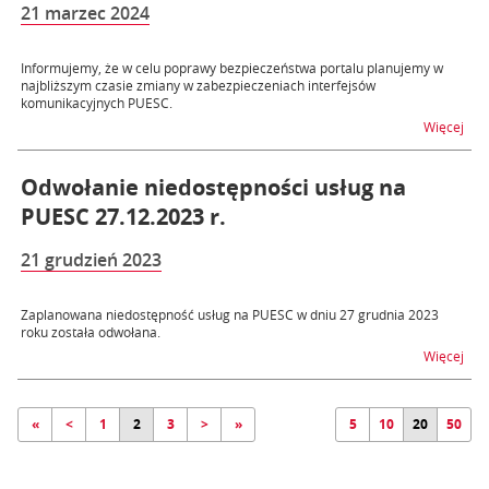
21 marzec 2024
Informujemy, że w celu poprawy bezpieczeństwa portalu planujemy w
najbliższym czasie zmiany w zabezpieczeniach interfejsów
komunikacyjnych PUESC.
na 
Więcej
Odwołanie niedostępności usług na
PUESC 27.12.2023 r.
21 grudzień 2023
Zaplanowana niedostępność usług na PUESC w dniu 27 grudnia 2023
roku została odwołana.
na t
Więcej
«
<
1
2
3
>
»
5
10
20
50