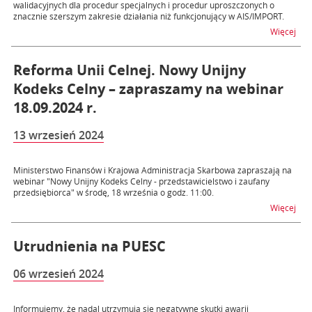
walidacyjnych dla procedur specjalnych i procedur uproszczonych o
znacznie szerszym zakresie działania niż funkcjonujący w AIS/IMPORT.
na t
Więcej
Reforma Unii Celnej. Nowy Unijny
Kodeks Celny – zapraszamy na webinar
18.09.2024 r.
13 wrzesień 2024
Ministerstwo Finansów i Krajowa Administracja Skarbowa zapraszają na
webinar "Nowy Unijny Kodeks Celny - przedstawicielstwo i zaufany
przedsiębiorca" w środę, 18 września o godz. 11:00.
na t
Więcej
Utrudnienia na PUESC
06 wrzesień 2024
Informujemy, że nadal utrzymują się negatywne skutki awarii