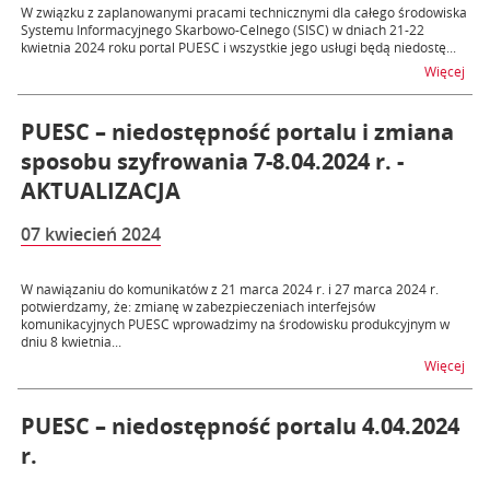
W związku z zaplanowanymi pracami technicznymi dla całego środowiska
Systemu Informacyjnego Skarbowo-Celnego (SISC) w dniach 21-22
kwietnia 2024 roku portal PUESC i wszystkie jego usługi będą niedostę...
na t
Więcej
PUESC – niedostępność portalu i zmiana
sposobu szyfrowania 7-8.04.2024 r. -
AKTUALIZACJA
07 kwiecień 2024
W nawiązaniu do komunikatów z 21 marca 2024 r. i 27 marca 2024 r.
potwierdzamy, że: zmianę w zabezpieczeniach interfejsów
komunikacyjnych PUESC wprowadzimy na środowisku produkcyjnym w
dniu 8 kwietnia...
na t
Więcej
PUESC – niedostępność portalu 4.04.2024
r.