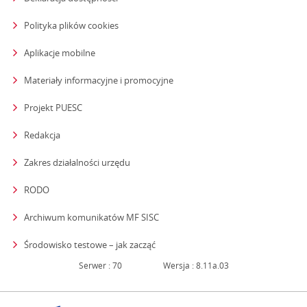
Polityka plików cookies
Aplikacje mobilne
Materiały informacyjne i promocyjne
Projekt PUESC
Redakcja
strona otwiera się w nowym oknie
Zakres działalności urzędu
RODO
Archiwum komunikatów MF SISC
strona otwiera się w nowym oknie
Środowisko testowe – jak zacząć
Serwer : 70
Wersja : 8.11a.03