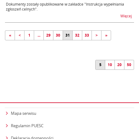
Dokumenty zostały opublikowane w zakładce "Instrukcja wypełniania
zgłoszeń celnych".
na t
Więcej
«
<
1
...
29
30
31
32
33
>
»
5
10
20
50
Mapa serwisu
Regulamin PUESC
Deklaracja dostępności