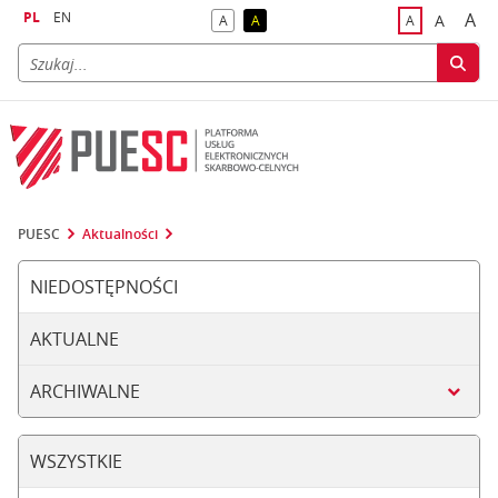
PL
EN
A
A
A
A
A
naj
większa
kontrast domyślny
kontrast żółty tekst na czarnym tle
domyślna czci
PUESC
Aktualności
NIEDOSTĘPNOŚCI
AKTUALNE
ARCHIWALNE
WSZYSTKIE