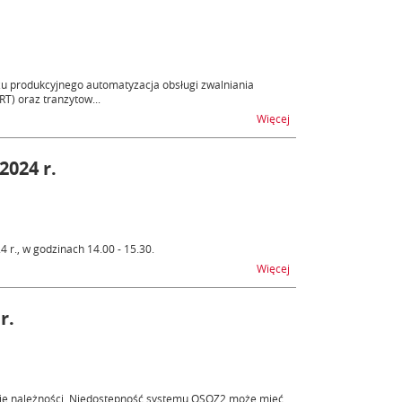
żu produkcyjnego automatyzacja obsługi zwalniania
) oraz tranzytow...
na temat Rozszerzenie
Więcej
2024 r.
 r., w godzinach 14.00 - 15.30.
na temat AIS/ICS2 - n
Więcej
r.
nie należności. Niedostępność systemu OSOZ2 może mieć