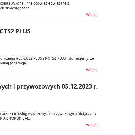
coną i wykonaj inne obowiązki związane z
ek niedostępności – 1...
na temat AIS/ICS2 - ni
Więcej
NCTS2 PLUS
wdrożenia AES/ECS2 PLUS i NCTS2 PLUS informujemy, że
lnej (operacje...
na temat Wdrożenie 
Więcej
ych i przywozowych 05.12.2023 r.
 przez nie usług wywozowych i przywozowych (dotyczy to
AIS/IMPORT, AI...
na temat AES, AIS - n
Więcej