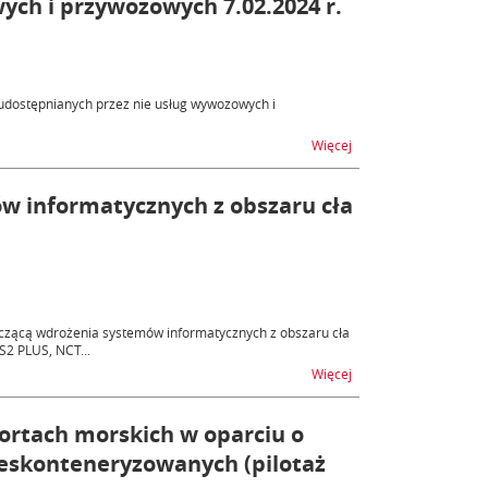
ych i przywozowych 7.02.2024 r.
udostępnianych przez nie usług wywozowych i
na temat AES, AIS - n
Więcej
w informatycznych z obszaru cła
czącą wdrożenia systemów informatycznych z obszaru cła
S2 PLUS, NCT...
na temat Konferencja 
Więcej
ortach morskich w oparciu o
ieskonteneryzowanych (pilotaż