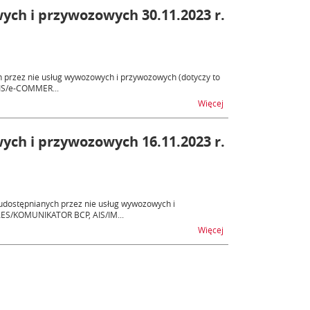
ych i przywozowych 30.11.2023 r.
 przez nie usług wywozowych i przywozowych (dotyczy to
AIS/e-COMMER...
na temat AES, AIS - n
Więcej
ych i przywozowych 16.11.2023 r.
udostępnianych przez nie usług wywozowych i
AES/KOMUNIKATOR BCP, AIS/IM...
na temat AES, AIS - n
Więcej