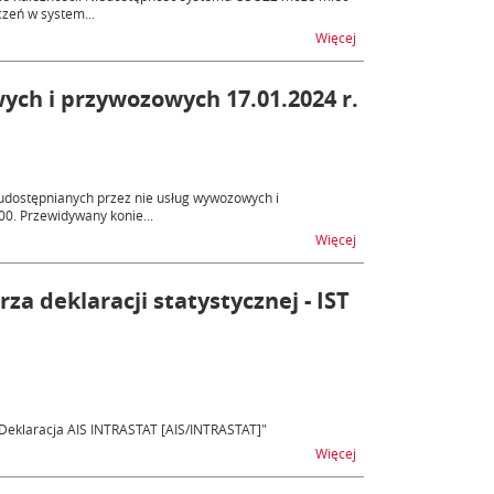
zeń w system...
na temat OSOZ2 - nied
Więcej
ych i przywozowych 17.01.2024 r.
udostępnianych przez nie usług wywozowych i
00. Przewidywany konie...
na temat AES, AIS - n
Więcej
a deklaracji statystycznej - IST
T Deklaracja AIS INTRASTAT [AIS/INTRASTAT]"
na temat AIS/INTRASTAT
Więcej