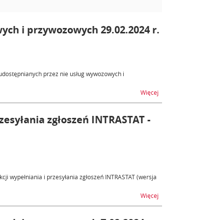
ych i przywozowych 29.02.2024 r.
udostępnianych przez nie usług wywozowych i
na temat AES, AIS - n
Więcej
rzesyłania zgłoszeń INTRASTAT -
cji wypełniania i przesyłania zgłoszeń INTRASTAT (wersja
na temat Nowa wersja I
Więcej