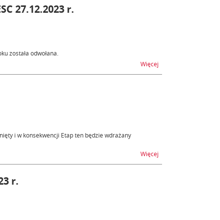
C 27.12.2023 r.
ku została odwołana.
na temat Odwołanie ni
Więcej
nięty i w konsekwencji Etap ten będzie wdrażany
na temat ICS2 faza 3 
Więcej
3 r.