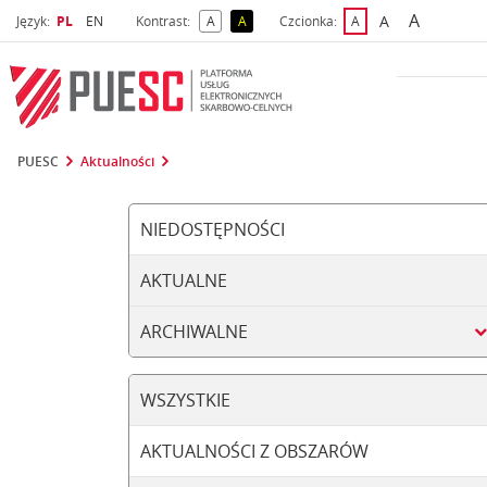
A
Wybrany język
Wybierz język
A
Język:
PL
EN
Kontrast:
A
A
Czcionka:
A
najwięks
większa czcio
kontrast domyślny
kontrast żółty tekst na czarnym tle
domyślna czcionka
PUESC
Aktualności
NIEDOSTĘPNOŚCI
AKTUALNE
ARCHIWALNE
WSZYSTKIE
AKTUALNOŚCI Z OBSZARÓW