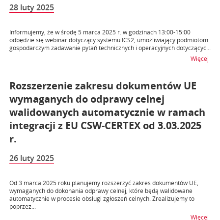
28 luty 2025
Informujemy, że w środę 5 marca 2025 r. w godzinach 13:00-15:00
odbędzie się webinar dotyczący systemu ICS2, umożliwiający podmiotom
gospodarczym zadawanie pytań technicznych i operacyjnych dotyczącyc...
na t
Więcej
Rozszerzenie zakresu dokumentów UE
wymaganych do odprawy celnej
walidowanych automatycznie w ramach
integracji z EU CSW-CERTEX od 3.03.2025
r.
26 luty 2025
Od 3 marca 2025 roku planujemy rozszerzyć zakres dokumentów UE,
wymaganych do dokonania odprawy celnej, które będą walidowane
automatycznie w procesie obsługi zgłoszeń celnych. Zrealizujemy to
poprzez...
na 
Więcej