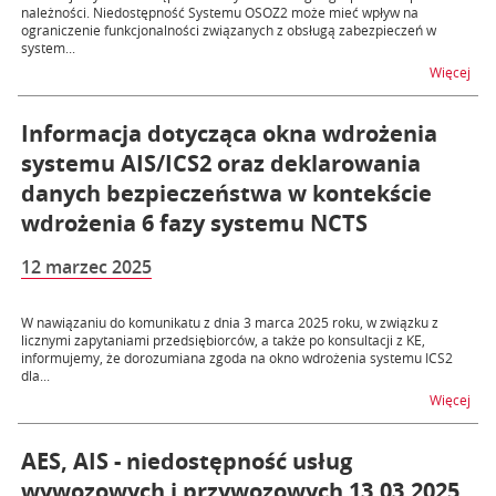
należności. Niedostępność Systemu OSOZ2 może mieć wpływ na
ograniczenie funkcjonalności związanych z obsługą zabezpieczeń w
system...
na t
Więcej
Informacja dotycząca okna wdrożenia
systemu AIS/ICS2 oraz deklarowania
danych bezpieczeństwa w kontekście
wdrożenia 6 fazy systemu NCTS
12 marzec 2025
W nawiązaniu do komunikatu z dnia 3 marca 2025 roku, w związku z
licznymi zapytaniami przedsiębiorców, a także po konsultacji z KE,
informujemy, że dorozumiana zgoda na okno wdrożenia systemu ICS2
dla...
na t
Więcej
AES, AIS - niedostępność usług
wywozowych i przywozowych 13.03.2025