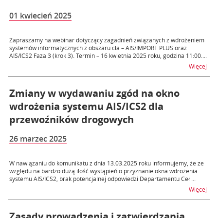
01 kwiecień 2025
Zapraszamy na webinar dotyczący zagadnień związanych z wdrożeniem
systemów informatycznych z obszaru cła – AIS/IMPORT PLUS oraz
AIS/ICS2 Faza 3 (krok 3). Termin – 16 kwietnia 2025 roku, godzina 11:00....
na t
Więcej
Zmiany w wydawaniu zgód na okno
wdrożenia systemu AIS/ICS2 dla
przewoźników drogowych
26 marzec 2025
W nawiązaniu do komunikatu z dnia 13.03.2025 roku informujemy, że ze
względu na bardzo dużą ilość wystąpień o przyznanie okna wdrożenia
systemu AIS/ICS2, brak potencjalnej odpowiedzi Departamentu Ceł ...
na 
Więcej
Zasady prowadzenia i zatwierdzania