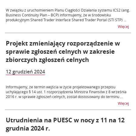
W związku z uruchomieniem Planu Ciągłości Działania systemu ICS2 (ang.
Business Continuity Plan – BCP) informujemy, że w środowisku
produkcyjnym Shared Trader Interface Shared Trader Portal (STI STP) ...
na 
Więcej
Projekt zmieniający rozporządzenie w
sprawie zgłoszeń celnych w zakresie
zbiorczych zgłoszeń celnych
12 grudzień 2024
Informujemy, że termin wejścia w życie projektowanego przepisu
uchylającego § 14 ust. 1 rozporządzenia Ministra Finansów z 8 września
2016 r. w sprawie zgłoszeń celnych, został dostosowany do terminu ...
na t
Więcej
Utrudnienia na PUESC w nocy z 11 na 12
grudnia 2024 r.