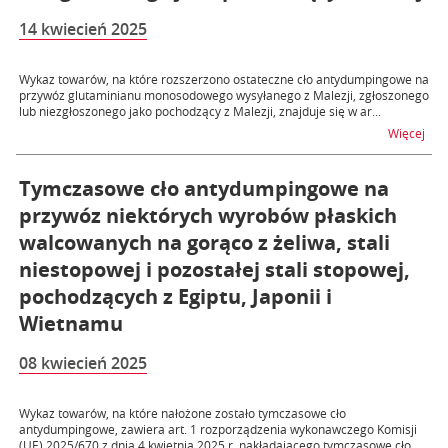
14 kwiecień 2025
Wykaz towarów, na które rozszerzono ostateczne cło antydumpingowe na
przywóz glutaminianu monosodowego wysyłanego z Malezji, zgłoszonego
lub niezgłoszonego jako pochodzący z Malezji, znajduje się w ar...
na t
Więcej
Tymczasowe cło antydumpingowe na
przywóz niektórych wyrobów płaskich
walcowanych na gorąco z żeliwa, stali
niestopowej i pozostałej stali stopowej,
pochodzących z Egiptu, Japonii i
Wietnamu
08 kwiecień 2025
Wykaz towarów, na które nałożone zostało tymczasowe cło
antydumpingowe, zawiera art. 1 rozporządzenia wykonawczego Komisji
(UE) 2025/670 z dnia 4 kwietnia 2025 r. nakładającego tymczasowe cło