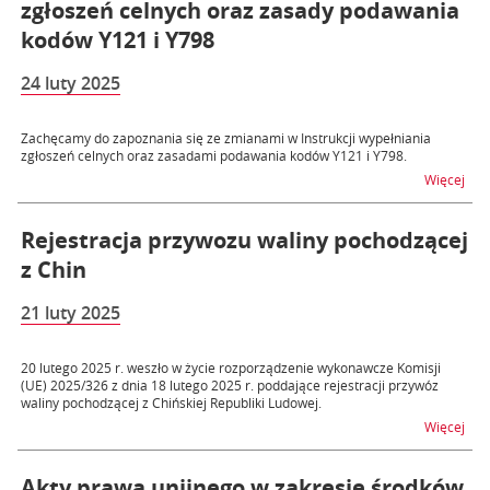
zgłoszeń celnych oraz zasady podawania
kodów Y121 i Y798
24 luty 2025
Zachęcamy do zapoznania się ze zmianami w Instrukcji wypełniania
zgłoszeń celnych oraz zasadami podawania kodów Y121 i Y798.
na t
Więcej
Rejestracja przywozu waliny pochodzącej
z Chin
21 luty 2025
20 lutego 2025 r. weszło w życie rozporządzenie wykonawcze Komisji
(UE) 2025/326 z dnia 18 lutego 2025 r. poddające rejestracji przywóz
waliny pochodzącej z Chińskiej Republiki Ludowej.
na t
Więcej
Akty prawa unijnego w zakresie środków