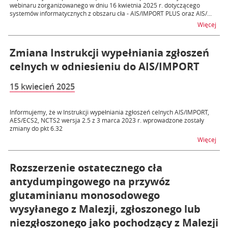
webinaru zorganizowanego w dniu 16 kwietnia 2025 r. dotyczącego
systemów informatycznych z obszaru cła - AIS/IMPORT PLUS oraz AIS/...
na t
Więcej
Zmiana Instrukcji wypełniania zgłoszeń
celnych w odniesieniu do AIS/IMPORT
15 kwiecień 2025
Informujemy, że w Instrukcji wypełniania zgłoszeń celnych AIS/IMPORT,
AES/ECS2, NCTS2 wersja 2.5 z 3 marca 2023 r. wprowadzone zostały
zmiany do pkt 6.32
na t
Więcej
Rozszerzenie ostatecznego cła
antydumpingowego na przywóz
glutaminianu monosodowego
wysyłanego z Malezji, zgłoszonego lub
niezgłoszonego jako pochodzący z Malezji