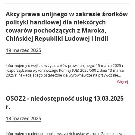
Akty prawa unijnego w zakresie środków
polityki handlowej dla niektórych
towarów pochodzących z Maroka,
Chińskiej Republiki Ludowej i Indii
19 marzec 2025
Informujemy o wejściu w życie aktów prawa unijnego: 15 marca 2025 r. -
rozporządzenia wykonawczego Komisji (UE) 2025/500 z dnia 13 marca
2025 r. nakładającego ostateczne cła wyrównawcze na przywóz nie...
na t
Więcej
OSOZ2 - niedostępność usług 13.03.2025
r.
13 marzec 2025
Informujemy o niedostępności wszystkich usług w grupie Zabezpieczanie