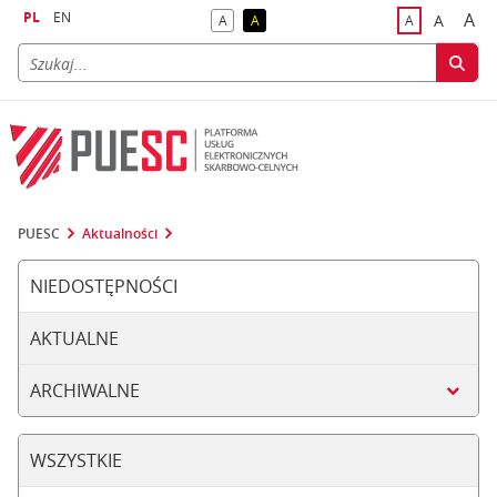
PL
EN
A
A
A
A
A
naj
większa
kontrast domyślny
kontrast żółty tekst na czarnym tle
domyślna czci
PUESC
Aktualności
NIEDOSTĘPNOŚCI
AKTUALNE
ARCHIWALNE
WSZYSTKIE