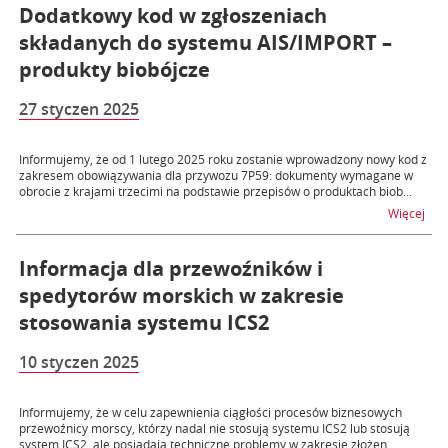
Dodatkowy kod w zgłoszeniach
składanych do systemu AIS/IMPORT –
produkty biobójcze
27 styczen 2025
Informujemy, że od 1 lutego 2025 roku zostanie wprowadzony nowy kod z
zakresem obowiązywania dla przywozu 7P59: dokumenty wymagane w
obrocie z krajami trzecimi na podstawie przepisów o produktach biob...
na t
Więcej
Informacja dla przewoźników i
spedytorów morskich w zakresie
stosowania systemu ICS2
10 styczen 2025
Informujemy, że w celu zapewnienia ciągłości procesów biznesowych
przewoźnicy morscy, którzy nadal nie stosują systemu ICS2 lub stosują
system ICS2, ale posiadają techniczne problemy w zakresie złożen...