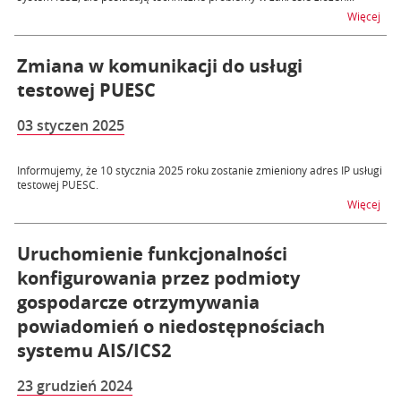
na t
Więcej
Zmiana w komunikacji do usługi
testowej PUESC
03 styczen 2025
Informujemy, że 10 stycznia 2025 roku zostanie zmieniony adres IP usługi
testowej PUESC.
na t
Więcej
Uruchomienie funkcjonalności
konfigurowania przez podmioty
gospodarcze otrzymywania
powiadomień o niedostępnościach
systemu AIS/ICS2
23 grudzień 2024