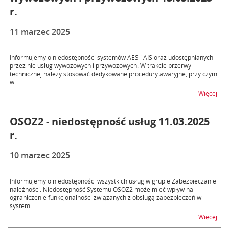
r.
11 marzec 2025
Informujemy o niedostępności systemów AES i AIS oraz udostępnianych
przez nie usług wywozowych i przywozowych. W trakcie przerwy
technicznej należy stosować dedykowane procedury awaryjne, przy czym
w ...
na t
Więcej
OSOZ2 - niedostępność usług 11.03.2025
r.
10 marzec 2025
Informujemy o niedostępności wszystkich usług w grupie Zabezpieczanie
należności. Niedostępność Systemu OSOZ2 może mieć wpływ na
ograniczenie funkcjonalności związanych z obsługą zabezpieczeń w
system...
na t
Więcej