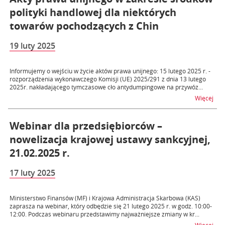
polityki handlowej dla niektórych
towarów pochodzących z Chin
19 luty 2025
Informujemy o wejściu w życie aktów prawa unijnego: 15 lutego 2025 r. -
rozporządzenia wykonawczego Komisji (UE) 2025/291 z dnia 13 lutego
2025r. nakładającego tymczasowe cło antydumpingowe na przywóz...
na t
Więcej
Webinar dla przedsiębiorców –
nowelizacja krajowej ustawy sankcyjnej,
21.02.2025 r.
17 luty 2025
Ministerstwo Finansów (MF) i Krajowa Administracja Skarbowa (KAS)
zaprasza na webinar, który odbędzie się 21 lutego 2025 r. w godz. 10:00-
12:00. Podczas webinaru przedstawimy najważniejsze zmiany w kr...
na t