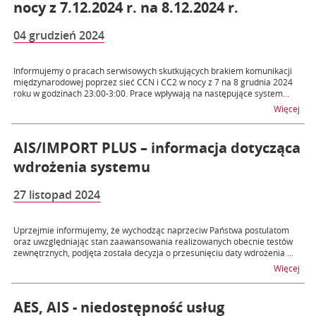
nocy z 7.12.2024 r. na 8.12.2024 r.
04 grudzień 2024
Informujemy o pracach serwisowych skutkujących brakiem komunikacji
międzynarodowej poprzez sieć CCN i CC2 w nocy z 7 na 8 grudnia 2024
roku w godzinach 23:00-3:00. Prace wpływają na następujące system...
na t
Więcej
AIS/IMPORT PLUS – informacja dotycząca
wdrożenia systemu
27 listopad 2024
Uprzejmie informujemy, że wychodząc naprzeciw Państwa postulatom
oraz uwzględniając stan zaawansowania realizowanych obecnie testów
zewnętrznych, podjęta została decyzja o przesunięciu daty wdrożenia ...
na 
Więcej
AES, AIS - niedostępność usług