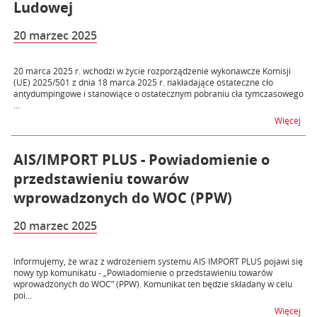
Ludowej
20 marzec 2025
20 marca 2025 r. wchodzi w życie rozporządzenie wykonawcze Komisji
(UE) 2025/501 z dnia 18 marca 2025 r. nakładające ostateczne cło
antydumpingowe i stanowiące o ostatecznym pobraniu cła tymczasowego
...
na t
Więcej
AIS/IMPORT PLUS - Powiadomienie o
przedstawieniu towarów
wprowadzonych do WOC (PPW)
20 marzec 2025
Informujemy, że wraz z wdrożeniem systemu AIS IMPORT PLUS pojawi się
nowy typ komunikatu - „Powiadomienie o przedstawieniu towarów
wprowadzonych do WOC” (PPW). Komunikat ten będzie składany w celu
poi...
na 
Więcej