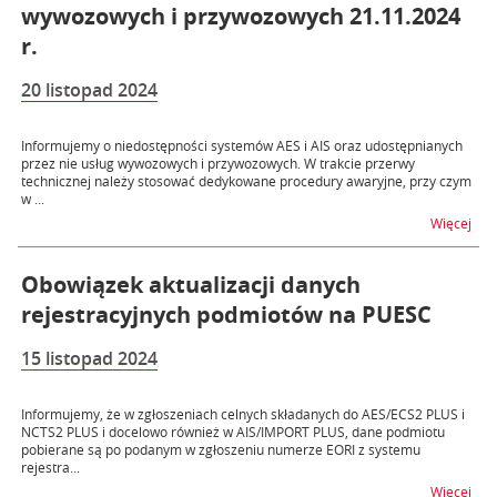
wywozowych i przywozowych 21.11.2024
r.
20 listopad 2024
Informujemy o niedostępności systemów AES i AIS oraz udostępnianych
przez nie usług wywozowych i przywozowych. W trakcie przerwy
technicznej należy stosować dedykowane procedury awaryjne, przy czym
w ...
na t
Więcej
Obowiązek aktualizacji danych
rejestracyjnych podmiotów na PUESC
15 listopad 2024
Informujemy, że w zgłoszeniach celnych składanych do AES/ECS2 PLUS i
NCTS2 PLUS i docelowo również w AIS/IMPORT PLUS, dane podmiotu
pobierane są po podanym w zgłoszeniu numerze EORI z systemu
rejestra...
na t
Więcej