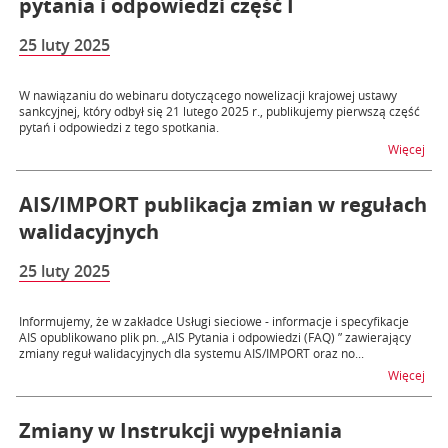
pytania i odpowiedzi część I
25 luty 2025
W nawiązaniu do webinaru dotyczącego nowelizacji krajowej ustawy
sankcyjnej, który odbył się 21 lutego 2025 r., publikujemy pierwszą część
pytań i odpowiedzi z tego spotkania.
na t
Więcej
AIS/IMPORT publikacja zmian w regułach
walidacyjnych
25 luty 2025
Informujemy, że w zakładce Usługi sieciowe - informacje i specyfikacje
AIS opublikowano plik pn. „AIS Pytania i odpowiedzi (FAQ) ” zawierający
zmiany reguł walidacyjnych dla systemu AIS/IMPORT oraz no...
na t
Więcej
Zmiany w Instrukcji wypełniania