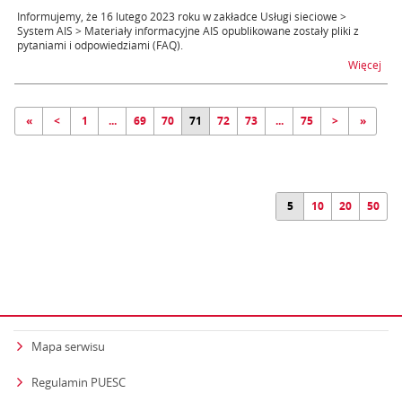
Informujemy, że 16 lutego 2023 roku w zakładce Usługi sieciowe >
System AIS > Materiały informacyjne AIS opublikowane zostały pliki z
pytaniami i odpowiedziami (FAQ).
na t
Więcej
«
<
1
...
69
70
71
72
73
...
75
>
»
5
10
20
50
Mapa serwisu
Regulamin PUESC