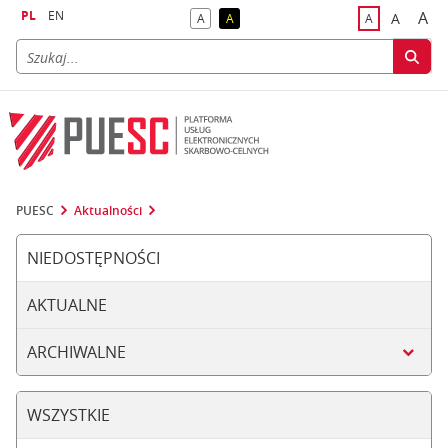
PL
EN
A
A
A
A
A
naj
większa
kontrast domyślny
kontrast żółty tekst na czarnym tle
domyślna czci
PUESC
Aktualności
NIEDOSTĘPNOŚCI
AKTUALNE
ARCHIWALNE
WSZYSTKIE