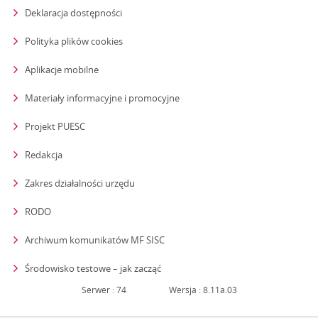
Deklaracja dostępności
Polityka plików cookies
Aplikacje mobilne
Materiały informacyjne i promocyjne
Projekt PUESC
Redakcja
strona otwiera się w nowym oknie
Zakres działalności urzędu
RODO
Archiwum komunikatów MF SISC
strona otwiera się w nowym oknie
Środowisko testowe – jak zacząć
Serwer : 74
Wersja : 8.11a.03