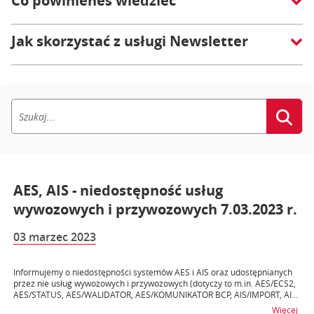
Co powinieneś wiedzieć
Jak skorzystać z usługi Newsletter
AES, AIS - niedostępność usług
wywozowych i przywozowych 7.03.2023 r.
03 marzec 2023
Informujemy o niedostępności systemów AES i AIS oraz udostępnianych
przez nie usług wywozowych i przywozowych (dotyczy to m.in. AES/ECS2,
AES/STATUS, AES/WALIDATOR, AES/KOMUNIKATOR BCP, AIS/IMPORT, AI...
na t
Więcej