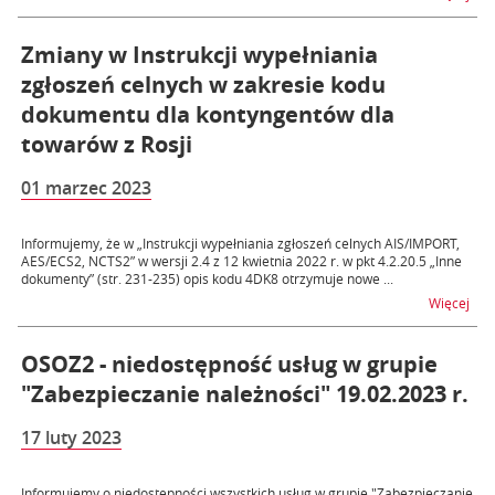
Zmiany w Instrukcji wypełniania
zgłoszeń celnych w zakresie kodu
dokumentu dla kontyngentów dla
towarów z Rosji
01 marzec 2023
Informujemy, że w „Instrukcji wypełniania zgłoszeń celnych AIS/IMPORT,
AES/ECS2, NCTS2” w wersji 2.4 z 12 kwietnia 2022 r. w pkt 4.2.20.5 „Inne
dokumenty” (str. 231-235) opis kodu 4DK8 otrzymuje nowe ...
na t
Więcej
OSOZ2 - niedostępność usług w grupie
"Zabezpieczanie należności" 19.02.2023 r.
17 luty 2023
Informujemy o niedostępności wszystkich usług w grupie "Zabezpieczanie