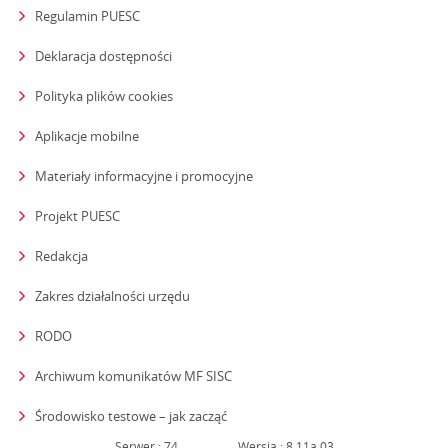
Regulamin PUESC
Deklaracja dostępności
Polityka plików cookies
Aplikacje mobilne
Materiały informacyjne i promocyjne
Projekt PUESC
Redakcja
strona otwiera się w nowym oknie
Zakres działalności urzędu
RODO
Archiwum komunikatów MF SISC
strona otwiera się w nowym oknie
Środowisko testowe – jak zacząć
Serwer : 74
Wersja : 8.11a.03