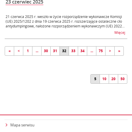
23 czerwiec 2025
21 czerwca 2025 r. weszło w życie rozporządzenie wykonawcze Komisji
(UE) 2025/1202 z dnia 19 czerwca 2025 r. rozszerzające ostateczne cło
antydumpingowe, nałożone rozporządzeniem wykonawczym (UE) 2022...
na t
Więcej
«
<
1
...
30
31
32
33
34
...
75
>
»
5
10
20
50
Mapa serwisu