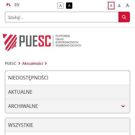
PL
EN
A
A
A
A
A
naj
większa
kontrast domyślny
kontrast żółty tekst na czarnym tle
domyślna czci
PUESC
Aktualności
NIEDOSTĘPNOŚCI
AKTUALNE
ARCHIWALNE
WSZYSTKIE