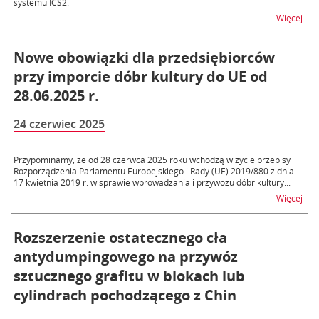
systemu ICS2.
na t
Więcej
Nowe obowiązki dla przedsiębiorców
przy imporcie dóbr kultury do UE od
28.06.2025 r.
24 czerwiec 2025
Przypominamy, że od 28 czerwca 2025 roku wchodzą w życie przepisy
Rozporządzenia Parlamentu Europejskiego i Rady (UE) 2019/880 z dnia
17 kwietnia 2019 r. w sprawie wprowadzania i przywozu dóbr kultury...
na t
Więcej
Rozszerzenie ostatecznego cła
antydumpingowego na przywóz
sztucznego grafitu w blokach lub
cylindrach pochodzącego z Chin