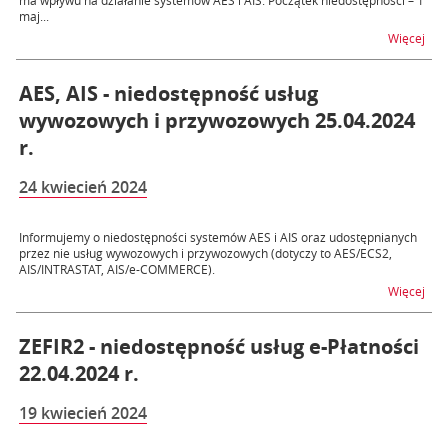
ma wpływu na działanie systemów AES i AIS. Początek niedostępności – 1
maj...
na 
Więcej
AES, AIS - niedostępność usług
wywozowych i przywozowych 25.04.2024
r.
24 kwiecień 2024
Informujemy o niedostępności systemów AES i AIS oraz udostępnianych
przez nie usług wywozowych i przywozowych (dotyczy to AES/ECS2,
AIS/INTRASTAT, AIS/e-COMMERCE).
na t
Więcej
ZEFIR2 - niedostępność usług e-Płatności
22.04.2024 r.
19 kwiecień 2024