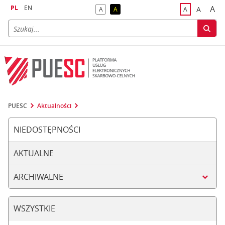
PL
EN
A
A
A
A
A
naj
większa
kontrast domyślny
kontrast żółty tekst na czarnym tle
domyślna czci
PUESC
Aktualności
NIEDOSTĘPNOŚCI
AKTUALNE
ARCHIWALNE
WSZYSTKIE