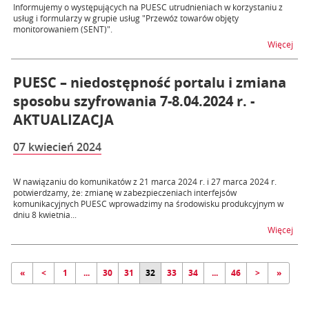
Informujemy o występujących na PUESC utrudnieniach w korzystaniu z
usług i formularzy w grupie usług "Przewóz towarów objęty
monitorowaniem (SENT)".
na t
Więcej
PUESC – niedostępność portalu i zmiana
sposobu szyfrowania 7-8.04.2024 r. -
AKTUALIZACJA
07 kwiecień 2024
W nawiązaniu do komunikatów z 21 marca 2024 r. i 27 marca 2024 r.
potwierdzamy, że: zmianę w zabezpieczeniach interfejsów
komunikacyjnych PUESC wprowadzimy na środowisku produkcyjnym w
dniu 8 kwietnia...
na t
Więcej
«
<
1
...
30
31
32
33
34
...
46
>
»