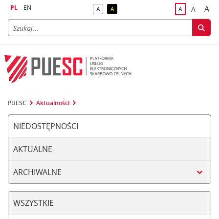
PL
EN
A
A
A
A
A
naj
większa
kontrast domyślny
kontrast żółty tekst na czarnym tle
domyślna czci
PUESC
Aktualności
NIEDOSTĘPNOŚCI
AKTUALNE
ARCHIWALNE
WSZYSTKIE