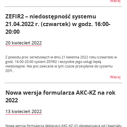
na t
Więcej
ZEFIR2 – niedostępność systemu
21.04.2022 r. (czwartek) w godz. 16:00-
20:00
20 kwiecień 2022
Z powodu prac serwisowych w dniu 21 kwietnia 2022 roku (czwartek) w
godz. 16:00-20:00 system ZEFIR2 i wszystkie jego usługi będą
niedostępne. Nie jest zalecane w tym czasie przesyłanie do systemu
ZEFI...
na t
Więcej
Nowa wersja formularza AKC-KZ na rok
2022
13 kwiecień 2022
Nowa wersja formularza deklaracji AKC-KZ (2) obowiązująca od I kwartału