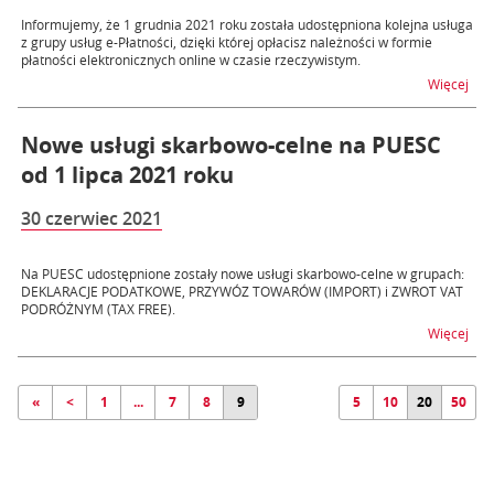
Informujemy, że 1 grudnia 2021 roku została udostępniona kolejna usługa
z grupy usług e-Płatności, dzięki której opłacisz należności w formie
płatności elektronicznych online w czasie rzeczywistym.
na t
Więcej
Nowe usługi skarbowo-celne na PUESC
od 1 lipca 2021 roku
30 czerwiec 2021
Na PUESC udostępnione zostały nowe usługi skarbowo-celne w grupach:
DEKLARACJE PODATKOWE, PRZYWÓZ TOWARÓW (IMPORT) i ZWROT VAT
PODRÓŻNYM (TAX FREE).
na t
Więcej
«
<
1
...
7
8
9
5
10
20
50