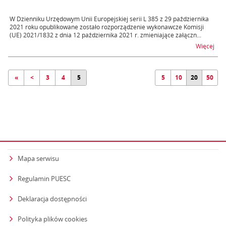
W Dzienniku Urzędowym Unii Europejskiej serii L 385 z 29 października
2021 roku opublikowane zostało rozporządzenie wykonawcze Komisji
(UE) 2021/1832 z dnia 12 października 2021 r. zmieniające załączn...
na t
Więcej
«
<
3
4
5
5
10
20
50
Mapa serwisu
Regulamin PUESC
Deklaracja dostępności
Polityka plików cookies