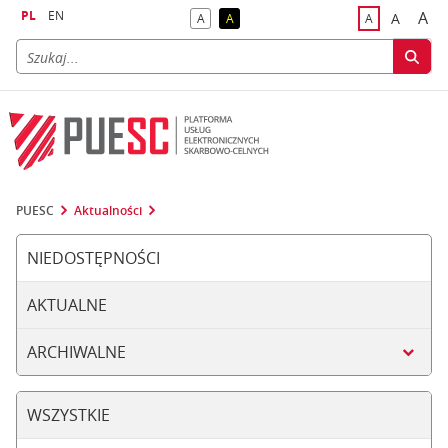
PL
EN
A
A
A
A
A
naj
większa
kontrast domyślny
kontrast żółty tekst na czarnym tle
domyślna czci
PUESC
Aktualności
NIEDOSTĘPNOŚCI
AKTUALNE
ARCHIWALNE
WSZYSTKIE