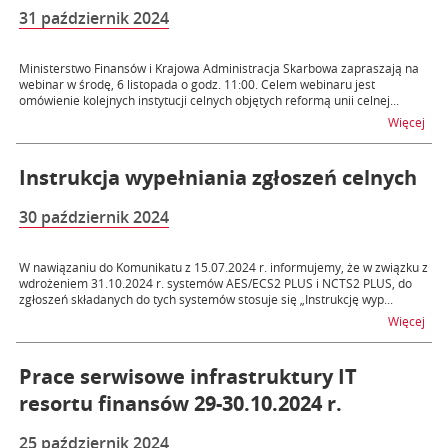
31 październik 2024
Ministerstwo Finansów i Krajowa Administracja Skarbowa zapraszają na
webinar w środę, 6 listopada o godz. 11:00. Celem webinaru jest
omówienie kolejnych instytucji celnych objętych reformą unii celnej...
na t
Więcej
Instrukcja wypełniania zgłoszeń celnych
30 październik 2024
W nawiązaniu do Komunikatu z 15.07.2024 r. informujemy, że w związku z
wdrożeniem 31.10.2024 r. systemów AES/ECS2 PLUS i NCTS2 PLUS, do
zgłoszeń składanych do tych systemów stosuje się „Instrukcję wyp...
na t
Więcej
Prace serwisowe infrastruktury IT
resortu finansów 29-30.10.2024 r.
25 październik 2024