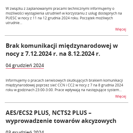
W związku z zaplanowanymi pracami technicznymi informujemy o
możliwości wystąpienia utrudnień w korzystaniu z usług dostępnych na
PUESC w nocy z 11 na 12 grudnia 2024 roku. Początek możliwych
utrudnie...
na t
Więcej
Brak komunikacji międzynarodowej w
nocy z 7.12.2024 r. na 8.12.2024 r.
04 grudzień 2024
Informujemy o pracach serwisowych skutkujących brakiem komunikacji
międzynarodowej poprzez sieć CCN i CC2 w nocy z 7 na 8 grudnia 2024
roku w godzinach 23:00-3:00. Prace wpływają na następujące system...
na t
Więcej
AES/ECS2 PLUS, NCTS2 PLUS –
wyprowadzenie towarów akcyzowych
03 grudzień 2024