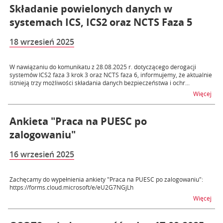
Składanie powielonych danych w
systemach ICS, ICS2 oraz NCTS Faza 5
18 wrzesień 2025
W nawiązaniu do komunikatu z 28.08.2025 r. dotyczącego derogacji
systemów ICS2 faza 3 krok 3 oraz NCTS faza 6, informujemy, że aktualnie
istnieją trzy możliwości składania danych bezpieczeństwa i ochr...
na t
Więcej
Ankieta "Praca na PUESC po
zalogowaniu"
16 wrzesień 2025
Zachęcamy do wypełnienia ankiety "Praca na PUESC po zalogowaniu":
https://forms.cloud.microsoft/e/eU2G7NGjLh
na t
Więcej