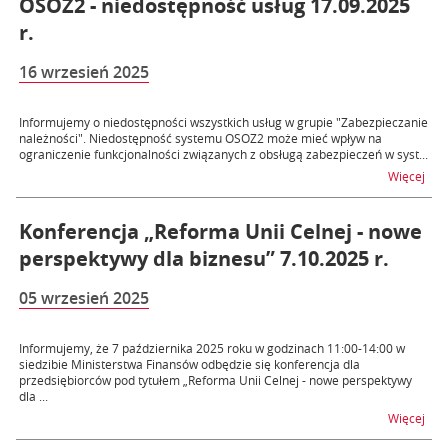
OSOZ2 - niedostępność usług 17.09.2025
r.
16 wrzesień 2025
Informujemy o niedostępności wszystkich usług w grupie "Zabezpieczanie
należności". Niedostępność systemu OSOZ2 może mieć wpływ na
ograniczenie funkcjonalności związanych z obsługą zabezpieczeń w syst...
na t
Więcej
Konferencja „Reforma Unii Celnej - nowe
perspektywy dla biznesu” 7.10.2025 r.
05 wrzesień 2025
Informujemy, że 7 października 2025 roku w godzinach 11:00-14:00 w
siedzibie Ministerstwa Finansów odbędzie się konferencja dla
przedsiębiorców pod tytułem „Reforma Unii Celnej - nowe perspektywy
dla ...
na t
Więcej