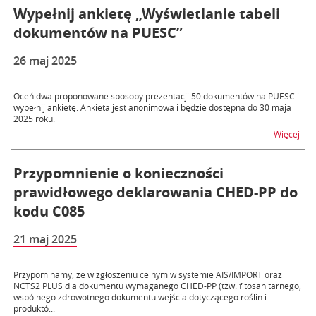
Wypełnij ankietę „Wyświetlanie tabeli
dokumentów na PUESC”
26 maj 2025
Oceń dwa proponowane sposoby prezentacji 50 dokumentów na PUESC i
wypełnij ankietę. Ankieta jest anonimowa i będzie dostępna do 30 maja
2025 roku.
na t
Więcej
Przypomnienie o konieczności
prawidłowego deklarowania CHED-PP do
kodu C085
21 maj 2025
Przypominamy, że w zgłoszeniu celnym w systemie AIS/IMPORT oraz
NCTS2 PLUS dla dokumentu wymaganego CHED-PP (tzw. fitosanitarnego,
wspólnego zdrowotnego dokumentu wejścia dotyczącego roślin i
produktó...