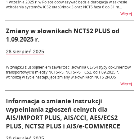
1 września 2025 r. w Polsce obowiązywać będzie derogacja w zakresie
wdrożenia systemów ICS2 etap3/krok 3 oraz NCTS faza 6 do 31 m...
na t
Więcej
Zmiany w słownikach NCTS2 PLUS od
1.09.2025 r.
28 sierpień 2025
W związku z uspójnieniem zawartości słownika CL754 (typy dokumentów
transportowych) między NCTS-P5, NCTS-P6 i ICS2, od 1.09.2025 r.
wchodzą w życie następujące zmiany w słownikach NCTS 2PLUS
na t
Więcej
Informacja o zmianie Instrukcji
wypełniania zgłoszeń celnych dla
AIS/IMPORT PLUS, AIS/CCI, AES/ECS2
PLUS, NCTS2 PLUS i AIS/e-COMMERCE
20 sierpień 2025