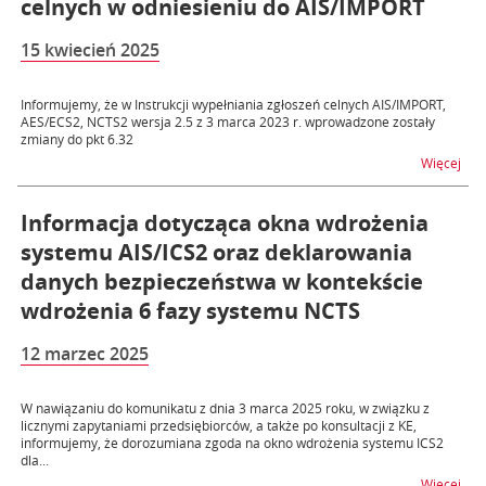
celnych w odniesieniu do AIS/IMPORT
15 kwiecień 2025
Informujemy, że w Instrukcji wypełniania zgłoszeń celnych AIS/IMPORT,
AES/ECS2, NCTS2 wersja 2.5 z 3 marca 2023 r. wprowadzone zostały
zmiany do pkt 6.32
na t
Więcej
Informacja dotycząca okna wdrożenia
systemu AIS/ICS2 oraz deklarowania
danych bezpieczeństwa w kontekście
wdrożenia 6 fazy systemu NCTS
12 marzec 2025
W nawiązaniu do komunikatu z dnia 3 marca 2025 roku, w związku z
licznymi zapytaniami przedsiębiorców, a także po konsultacji z KE,
informujemy, że dorozumiana zgoda na okno wdrożenia systemu ICS2
dla...
na t
Więcej