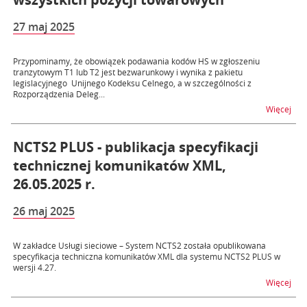
27 maj 2025
Przypominamy, że obowiązek podawania kodów HS w zgłoszeniu
tranzytowym T1 lub T2 jest bezwarunkowy i wynika z pakietu
legislacyjnego Unijnego Kodeksu Celnego, a w szczególności z
Rozporządzenia Deleg...
na t
Więcej
NCTS2 PLUS - publikacja specyfikacji
technicznej komunikatów XML,
26.05.2025 r.
26 maj 2025
W zakładce Usługi sieciowe – System NCTS2 została opublikowana
specyfikacja techniczna komunikatów XML dla systemu NCTS2 PLUS w
wersji 4.27.
na t
Więcej