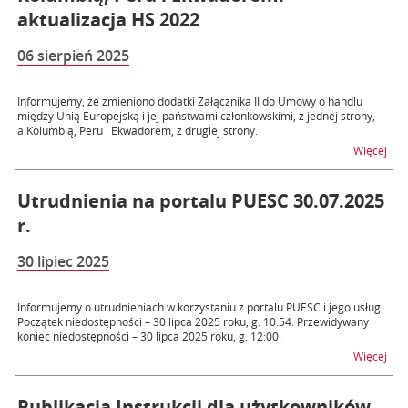
aktualizacja HS 2022
06 sierpień 2025
Informujemy, że zmieniono dodatki Załącznika II do Umowy o handlu
między Unią Europejską i jej państwami członkowskimi, z jednej strony,
a Kolumbią, Peru i Ekwadorem, z drugiej strony.
na t
Więcej
Utrudnienia na portalu PUESC 30.07.2025
r.
30 lipiec 2025
Informujemy o utrudnieniach w korzystaniu z portalu PUESC i jego usług.
Początek niedostępności – 30 lipca 2025 roku, g. 10:54. Przewidywany
koniec niedostępności – 30 lipca 2025 roku, g. 12:00.
na t
Więcej
Publikacja Instrukcji dla użytkowników