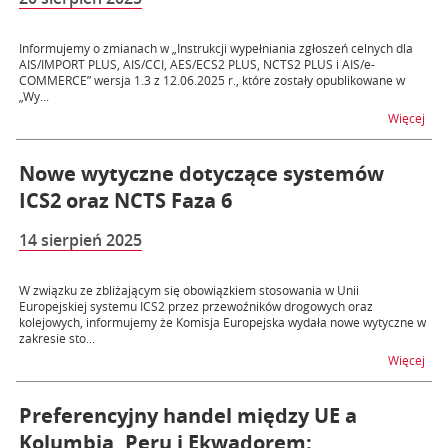
Informujemy o zmianach w „Instrukcji wypełniania zgłoszeń celnych dla
AIS/IMPORT PLUS, AIS/CCI, AES/ECS2 PLUS, NCTS2 PLUS i AIS/e-
COMMERCE” wersja 1.3 z 12.06.2025 r., które zostały opublikowane w
„Wy...
na t
Więcej
Nowe wytyczne dotyczące systemów
ICS2 oraz NCTS Faza 6
14 sierpień 2025
W związku ze zbliżającym się obowiązkiem stosowania w Unii
Europejskiej systemu ICS2 przez przewoźników drogowych oraz
kolejowych, informujemy że Komisja Europejska wydała nowe wytyczne w
zakresie sto...
na 
Więcej
Preferencyjny handel między UE a
Kolumbią, Peru i Ekwadorem: