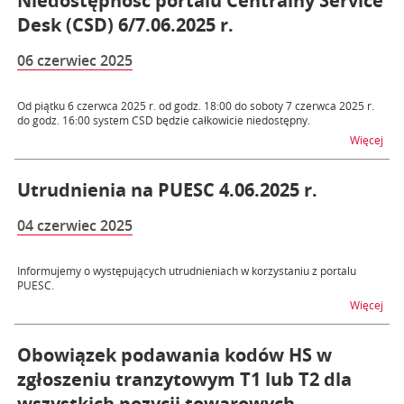
Niedostępność portalu Centralny Service
Desk (CSD) 6/7.06.2025 r.
06 czerwiec 2025
Od piątku 6 czerwca 2025 r. od godz. 18:00 do soboty 7 czerwca 2025 r.
do godz. 16:00 system CSD będzie całkowicie niedostępny.
na t
Więcej
Utrudnienia na PUESC 4.06.2025 r.
04 czerwiec 2025
Informujemy o występujących utrudnieniach w korzystaniu z portalu
PUESC.
na t
Więcej
Obowiązek podawania kodów HS w
zgłoszeniu tranzytowym T1 lub T2 dla
wszystkich pozycji towarowych