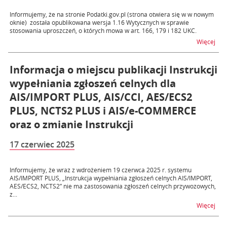
Informujemy, że na stronie Podatki.gov.pl (strona otwiera się w w nowym
oknie) została opublikowana wersja 1.16 Wytycznych w sprawie
stosowania uproszczeń, o których mowa w art. 166, 179 i 182 UKC.
na t
Więcej
Informacja o miejscu publikacji Instrukcji
wypełniania zgłoszeń celnych dla
AIS/IMPORT PLUS, AIS/CCI, AES/ECS2
PLUS, NCTS2 PLUS i AIS/e-COMMERCE
oraz o zmianie Instrukcji
17 czerwiec 2025
Informujemy, że wraz z wdrożeniem 19 czerwca 2025 r. systemu
AIS/IMPORT PLUS, „Instrukcja wypełniania zgłoszeń celnych AIS/IMPORT,
AES/ECS2, NCTS2” nie ma zastosowania zgłoszeń celnych przywozowych,
z...
na t
Więcej