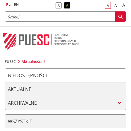
PL
EN
A
A
A
A
A
naj
większa
kontrast domyślny
kontrast żółty tekst na czarnym tle
domyślna czci
PUESC
Aktualności
NIEDOSTĘPNOŚCI
AKTUALNE
ARCHIWALNE
WSZYSTKIE