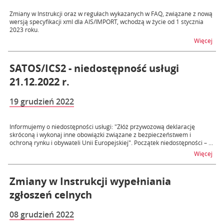
Zmiany w Instrukcji oraz w regułach wykazanych w FAQ, związane z nową
wersją specyfikacji xml dla AIS/IMPORT, wchodzą w życie od 1 stycznia
2023 roku.
na t
Więcej
SATOS/ICS2 - niedostępność usługi
21.12.2022 r.
19 grudzień 2022
Informujemy o niedostępności usługi: "Złóż przywozową deklarację
skróconą i wykonaj inne obowiązki związane z bezpieczeństwem i
ochroną rynku i obywateli Unii Europejskiej". Początek niedostępności – ...
na t
Więcej
Zmiany w Instrukcji wypełniania
zgłoszeń celnych
08 grudzień 2022