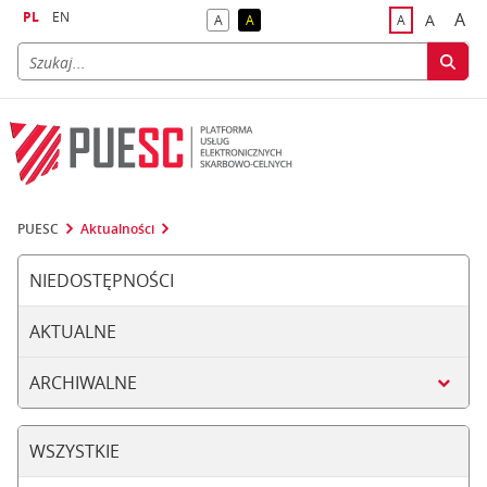
PL
EN
A
A
A
A
A
naj
większa
kontrast domyślny
kontrast żółty tekst na czarnym tle
domyślna czci
PUESC
Aktualności
NIEDOSTĘPNOŚCI
AKTUALNE
ARCHIWALNE
WSZYSTKIE