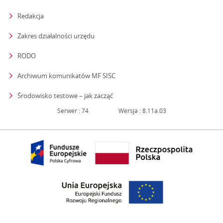
Redakcja
strona otwiera się w nowym oknie
Zakres działalności urzędu
RODO
Archiwum komunikatów MF SISC
strona otwiera się w nowym oknie
Środowisko testowe – jak zacząć
Serwer : 74
Wersja : 8.11a.03