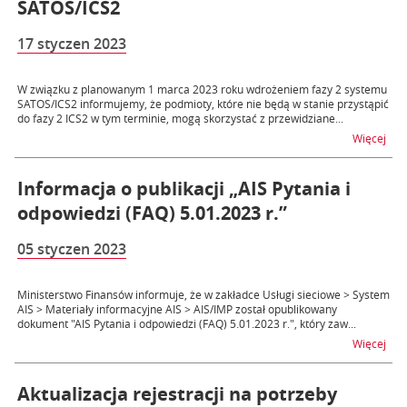
SATOS/ICS2
17 styczen 2023
W związku z planowanym 1 marca 2023 roku wdrożeniem fazy 2 systemu
SATOS/ICS2 informujemy, że podmioty, które nie będą w stanie przystąpić
do fazy 2 ICS2 w tym terminie, mogą skorzystać z przewidziane...
na 
Więcej
Informacja o publikacji „AIS Pytania i
odpowiedzi (FAQ) 5.01.2023 r.”
05 styczen 2023
Ministerstwo Finansów informuje, że w zakładce Usługi sieciowe > System
AIS > Materiały informacyjne AIS > AIS/IMP został opublikowany
dokument "AIS Pytania i odpowiedzi (FAQ) 5.01.2023 r.", który zaw...
na t
Więcej
Aktualizacja rejestracji na potrzeby