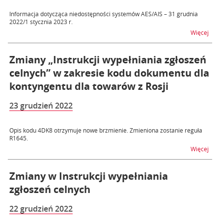
Informacja dotycząca niedostępności systemów AES/AIS – 31 grudnia
2022/1 stycznia 2023 r.
na t
Więcej
Zmiany „Instrukcji wypełniania zgłoszeń
celnych” w zakresie kodu dokumentu dla
kontyngentu dla towarów z Rosji
23 grudzień 2022
Opis kodu 4DK8 otrzymuje nowe brzmienie. Zmieniona zostanie reguła
R1645.
na t
Więcej
Zmiany w Instrukcji wypełniania
zgłoszeń celnych
22 grudzień 2022