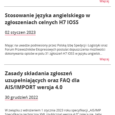
na t
Więcej
Stosowanie języka angielskiego w
zgłoszeniach celnych H7 IOSS
02 styczen 2023
Mając na uwadze podniesiony przez Polską Izbę Spedycji i Logistyki oraz
Forum Przewoźników Ekspresowych postulat dopuszczenia możliwości
dokonywania opisów w polu 31 zgłoszeń H7 IOSS w języku angielsk...
na t
Więcej
Zasady składania zgłoszeń
uzupełniających oraz FAQ dla
AIS/IMPORT wersja 4.0
30 grudzień 2022
W związku z wdrożeniem 1 stycznia 2023 roku specyfikacji „AIS/IMP
Specyfikacja techniczna XML (publiczna) wersja 4.0” zaleca się, żeby