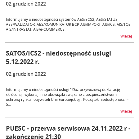
02 grudzień 2022
Informujemy o niedostępności systemów AES/ECS2, AES/STATUS,
AES/WALIDATOR, AES/KOMUNIKATOR BCP, AIS/IMPORT, AIS/ICS, AIS/TQS,
AIS/INTRASTAT, AIS/e-COMMERCE.
na t
Więcej
SATOS/ICS2 - niedostępność usługi
5.12.2022 r.
02 grudzień 2022
Informujemy o niedostępności usługi "Złóż przywozową deklarację
skróconą i wykonaj inne obowiązki związane z bezpieczeństwem i
ochroną rynku i obywateli Unii Europejskiej". Początek niedostępności –
5...
na t
Więcej
PUESC - przerwa serwisowa 24.11.2022 r -
zakończenie 21:30