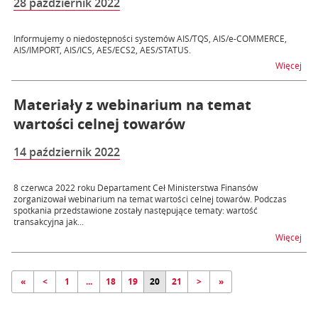
28 październik 2022
Informujemy o niedostępności systemów AIS/TQS, AIS/e-COMMERCE,
AIS/IMPORT, AIS/ICS, AES/ECS2, AES/STATUS.
na t
Więcej
Materiały z webinarium na temat
wartości celnej towarów
14 październik 2022
8 czerwca 2022 roku Departament Ceł Ministerstwa Finansów
zorganizował webinarium na temat wartości celnej towarów. Podczas
spotkania przedstawione zostały następujące tematy: wartość
transakcyjna jak...
na t
Więcej
«
<
1
...
18
19
20
21
>
»