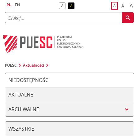
PL
EN
A
A
A
A
A
naj
większa
kontrast domyślny
kontrast żółty tekst na czarnym tle
domyślna czci
PUESC
Aktualności
NIEDOSTĘPNOŚCI
AKTUALNE
ARCHIWALNE
WSZYSTKIE