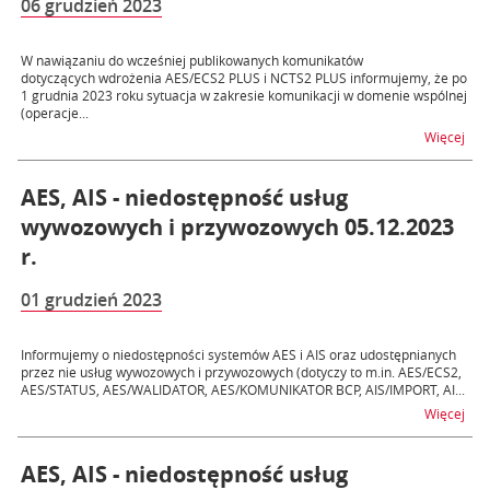
06 grudzień 2023
W nawiązaniu do wcześniej publikowanych komunikatów
dotyczących wdrożenia AES/ECS2 PLUS i NCTS2 PLUS informujemy, że po
1 grudnia 2023 roku sytuacja w zakresie komunikacji w domenie wspólnej
(operacje...
na 
Więcej
AES, AIS - niedostępność usług
wywozowych i przywozowych 05.12.2023
r.
01 grudzień 2023
Informujemy o niedostępności systemów AES i AIS oraz udostępnianych
przez nie usług wywozowych i przywozowych (dotyczy to m.in. AES/ECS2,
AES/STATUS, AES/WALIDATOR, AES/KOMUNIKATOR BCP, AIS/IMPORT, AI...
na t
Więcej
AES, AIS - niedostępność usług