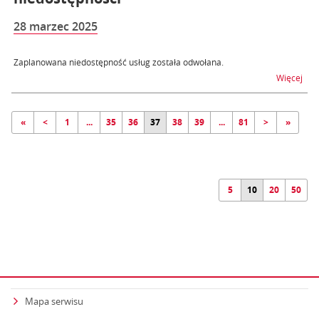
28 marzec 2025
Zaplanowana niedostępność usług została odwołana.
na t
Więcej
«
<
1
...
35
36
37
38
39
...
81
>
»
5
10
20
50
Mapa serwisu