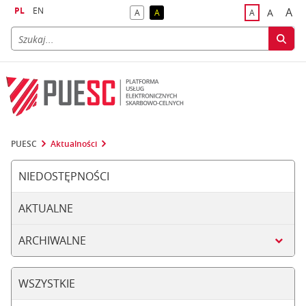
PL
EN
A
A
A
A
A
naj
większa
kontrast domyślny
kontrast żółty tekst na czarnym tle
domyślna czci
PUESC
Aktualności
NIEDOSTĘPNOŚCI
AKTUALNE
ARCHIWALNE
WSZYSTKIE