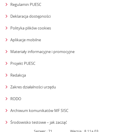
Regulamin PUESC
Deklaracja dostępności
Polityka plików cookies
Aplikacje mobilne
Materiały informacyjne i promocyjne
Projekt PUESC
Redakcja
strona otwiera się w nowym oknie
Zakres działalności urzędu
RODO
Archiwum komunikatów MF SISC
strona otwiera się w nowym oknie
Środowisko testowe – jak zacząć
Serwer : 71
Wersja : 8.11a.03