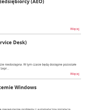
edsiębiorcy (AEO)
na temat Ocena progr
Więcej
rvice Desk)
dzie niedostępna. W tym czasie będą dostępne pozostałe
zepr...
na temat Niedostępnoś
Więcej
ystemie Windows
ię nieregularnie problemy z automatyczną instalacją