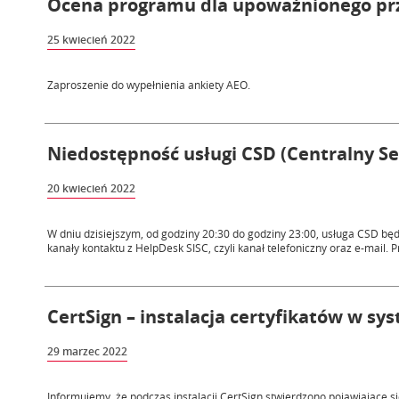
Ocena programu dla upoważnionego prz
25 kwiecień 2022
Zaproszenie do wypełnienia ankiety AEO.
Niedostępność usługi CSD (Centralny Se
20 kwiecień 2022
W dniu dzisiejszym, od godziny 20:30 do godziny 23:00, usługa CSD bę
kanały kontaktu z HelpDesk SISC, czyli kanał telefoniczny oraz e-mail. Pr
CertSign – instalacja certyfikatów w s
29 marzec 2022
Informujemy, że podczas instalacji CertSign stwierdzono pojawiające s