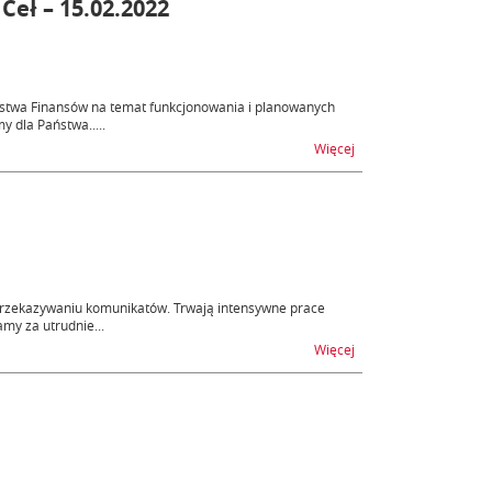
eł – 15.02.2022
rstwa Finansów na temat funkcjonowania i planowanych
 dla Państwa.....
na temat Materiały z 
Więcej
przekazywaniu komunikatów. Trwają intensywne prace
my za utrudnie...
na temat Utrudnienia
Więcej