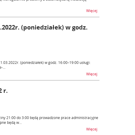
na temat CertSign – in
Więcej
.2022r. (poniedziałek) w godz.
03.2022r. (poniedziałek) w godz. 16:00–19:00 usługi:
-...
na temat e-Płatności –
Więcej
 r.
ziny 21:00 do 3:00 będą prowadzone prace administracyjne
pne będą w...
na temat PUESC - nied
Więcej