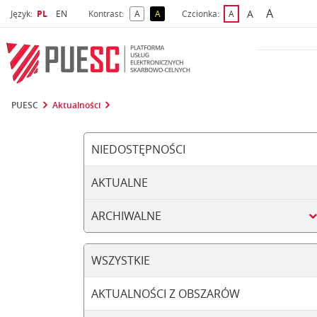
A
Wybrany język
Wybierz język
A
Język:
PL
EN
Kontrast:
A
A
Czcionka:
A
najwięks
większa czcio
kontrast domyślny
kontrast żółty tekst na czarnym tle
domyślna czcionka
PUESC
Aktualności
NIEDOSTĘPNOŚCI
AKTUALNE
ARCHIWALNE
WSZYSTKIE
AKTUALNOŚCI Z OBSZARÓW