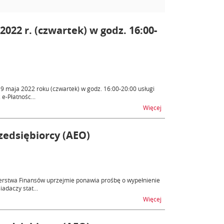
2022 r. (czwartek) w godz. 16:00-
 maja 2022 roku (czwartek) w godz. 16:00-20:00 usługi
e-Płatnośc...
na temat e-Płatności –
Więcej
edsiębiorcy (AEO)
erstwa Finansów uprzejmie ponawia prośbę o wypełnienie
adaczy stat...
na temat Ocena progr
Więcej