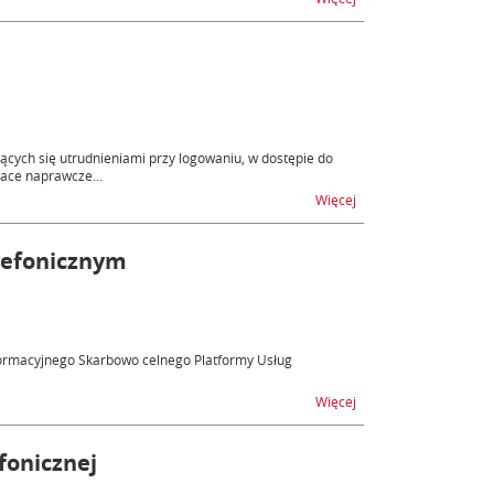
cych się utrudnieniami przy logowaniu, w dostępie do
ace naprawcze...
na temat Utrudnienia
Więcej
lefonicznym
nformacyjnego Skarbowo celnego Platformy Usług
na temat Help Desk – 
Więcej
fonicznej