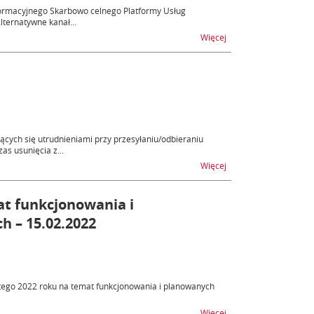
nformacyjnego Skarbowo celnego Platformy Usług
lternatywne kanał...
na temat Help Desk – n
Więcej
cych się utrudnieniami przy przesyłaniu/odbieraniu
s usunięcia z...
na temat Utrudnienia
Więcej
t funkcjonowania i
 – 15.02.2022
utego 2022 roku na temat funkcjonowania i planowanych
na temat Webinarium 
Więcej