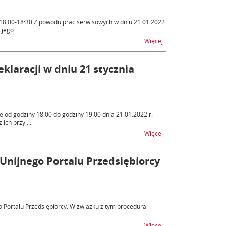
. 18:00-18:30 Z powodu prac serwisowych w dniu 21.01.2022
jego ...
na temat Single Windo
Więcej
klaracji w dniu 21 stycznia
 od godziny 18:00 do godziny 19:00 dnia 21.01.2022 r.
ch przyj...
na temat ZEFIR2 – utru
Więcej
Unijnego Portalu Przedsiębiorcy
 Portalu Przedsiębiorcy. W związku z tym procedura
na temat Zakończenie 
Więcej