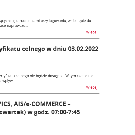
cych się utrudnieniami przy logowaniu, w dostępie do
ace naprawcze...
na temat Utrudnienia
Więcej
fikatu celnego w dniu 03.02.2022
rtyfikatu celnego nie będzie dostępna. W tym czasie nie
a wpływ...
na temat Niedostępnoś
Więcej
/ICS, AIS/e-COMMERCE –
zwartek) w godz. 07:00-7:45