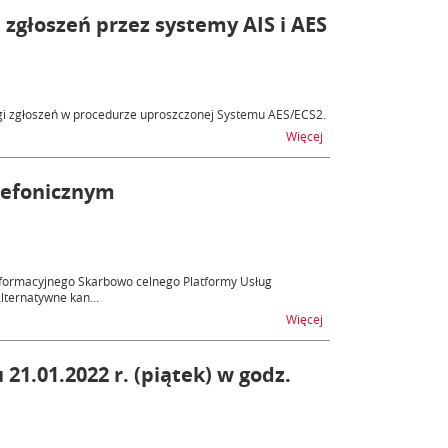
zgłoszeń przez systemy AIS i AES
ugi zgłoszeń w procedurze uproszczonej Systemu AES/ECS2.
na temat Utrudnienia 
Więcej
lefonicznym
informacyjnego Skarbowo celnego Platformy Usług
lternatywne kan...
na temat Help Desk – 
Więcej
1.01.2022 r. (piątek) w godz.