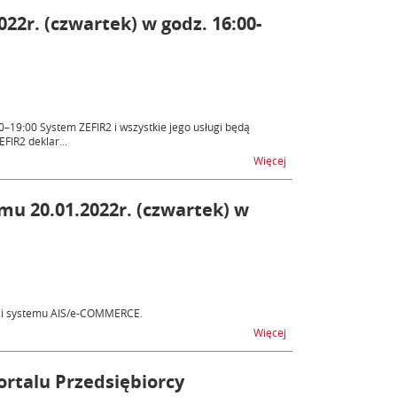
22r. (czwartek) w godz. 16:00-
0–19:00 System ZEFIR2 i wszystkie jego usługi będą
FIR2 deklar...
na temat ZEFIR2 – nie
Więcej
u 20.01.2022r. (czwartek) w
ści systemu AIS/e-COMMERCE.
na temat AIS/e-COMMER
Więcej
ortalu Przedsiębiorcy