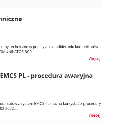
hniczne
lemy techniczne w przesyłaniu i odbieraniu komunikatów
/KOMUNIKATOR BCP.
na temat AES/KOMUNI
Więcej
 EMCS PL - procedura awaryjna
i podmiotów z system EMCS PL można korzystać z procedury
02.2022...
na temat Braki komuni
Więcej