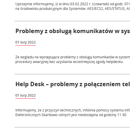
Uprzejmie informujemy, iż w dniu 03.02.2022 r. (czwartek) od godz. 0
na środowisku produkcyjnym dla Systemów: AES/ECS2, AES/STATUS, AIS
Problemy z obsługą komunikatów w sy
01 luty 2022
Ze względu na występujące problemy z obsługą komunikatów w system
procedury awaryjnej bez uzyskania wcześniejszej zgody helpdesku.
Help Desk – problemy z połączeniem te
01 luty 2022
Informujemy, że z przyczyn technicznych, infolinia pomocy systemu i
Elektronicznych Skarbowo celnych jest niedostępna od godziny 11:30.