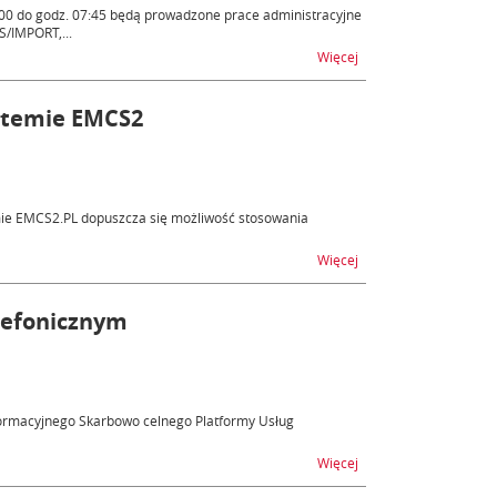
7:00 do godz. 07:45 będą prowadzone prace administracyjne
/IMPORT,...
na temat AES/ECS2, AE
Więcej
stemie EMCS2
ie EMCS2.PL dopuszcza się możliwość stosowania
na temat Problemy z 
Więcej
lefonicznym
nformacyjnego Skarbowo celnego Platformy Usług
na temat Help Desk – 
Więcej