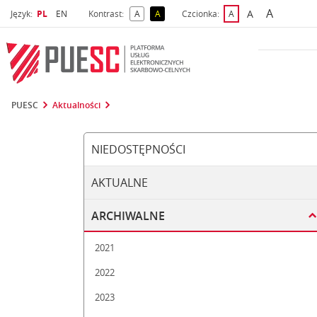
A
Wybrany język
Wybierz język
A
Język:
PL
EN
Kontrast:
A
A
Czcionka:
A
najwięks
większa czcio
kontrast domyślny
kontrast żółty tekst na czarnym tle
domyślna czcionka
PUESC
Aktualności
NIEDOSTĘPNOŚCI
AKTUALNE
ARCHIWALNE
2021
2022
2023