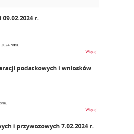
 09.02.2024 r.
o 2024 roku.
na temat ZEFIR2 - nied
Więcej
laracji podatkowych i wniosków
ępne.
na temat ZEFIR2 - utru
Więcej
ych i przywozowych 7.02.2024 r.