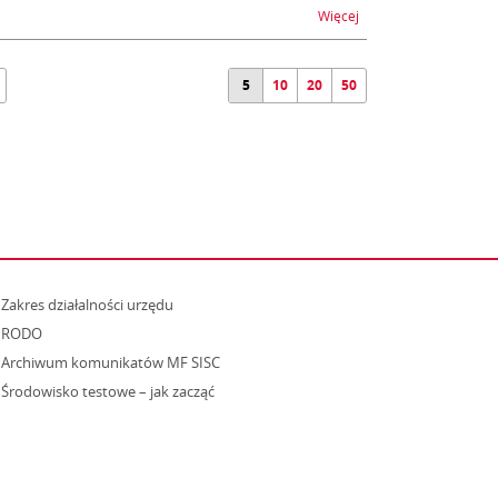
na temat ZEFIR2 - utru
Więcej
5
10
20
50
strona otwiera się w nowym oknie
Zakres działalności urzędu
RODO
Archiwum komunikatów MF SISC
strona otwiera się w nowym oknie
Środowisko testowe – jak zacząć