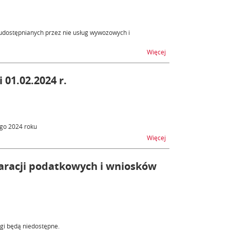
udostępnianych przez nie usług wywozowych i
na temat AES, AIS - n
Więcej
 01.02.2024 r.
ego 2024 roku
na temat ZEFIR2 - nied
Więcej
laracji podatkowych i wniosków
ugi będą niedostępne.