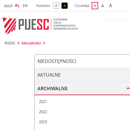
A
Wybrany język
Wybierz język
A
Język:
PL
EN
Kontrast:
A
A
Czcionka:
A
najwięks
większa czcio
kontrast domyślny
kontrast żółty tekst na czarnym tle
domyślna czcionka
PUESC
Aktualności
NIEDOSTĘPNOŚCI
AKTUALNE
ARCHIWALNE
2021
2022
2023