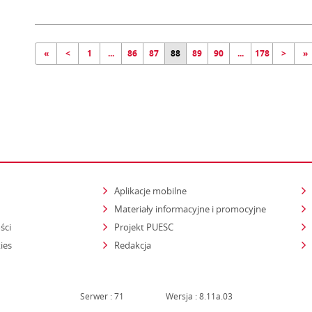
«
<
1
...
86
87
88
89
90
...
178
>
»
Aplikacje mobilne
Materiały informacyjne i promocyjne
ści
Projekt PUESC
ies
Redakcja
Serwer : 71
Wersja : 8.11a.03