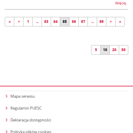
na t
Więcej
«
<
1
...
83
84
85
86
87
...
89
>
»
5
10
20
50
Mapa serwisu
Regulamin PUESC
Deklaracja dostępności
Polityka plików cookies