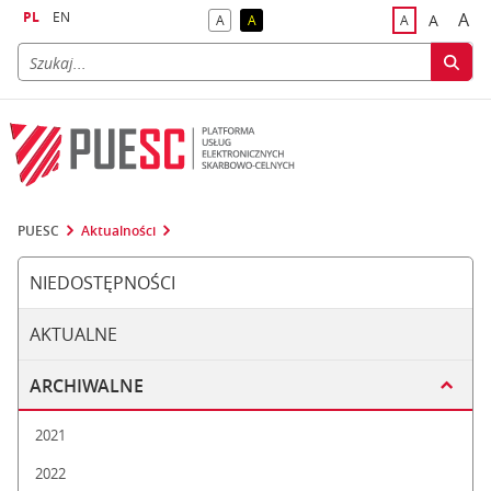
PL
EN
A
A
A
A
A
naj
większa
kontrast domyślny
kontrast żółty tekst na czarnym tle
domyślna czci
PUESC
Aktualności
NIEDOSTĘPNOŚCI
AKTUALNE
ARCHIWALNE
2021
2022