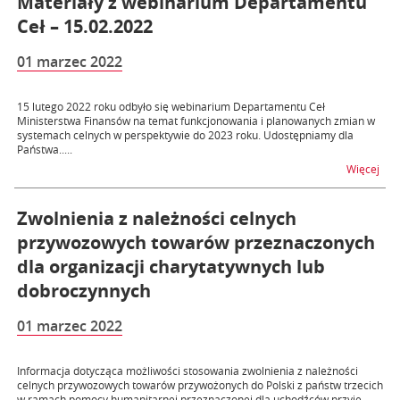
Materiały z webinarium Departamentu
Ceł – 15.02.2022
01 marzec 2022
15 lutego 2022 roku odbyło się webinarium Departamentu Ceł
Ministerstwa Finansów na temat funkcjonowania i planowanych zmian w
systemach celnych w perspektywie do 2023 roku. Udostępniamy dla
Państwa.....
na t
Więcej
Zwolnienia z należności celnych
przywozowych towarów przeznaczonych
dla organizacji charytatywnych lub
dobroczynnych
01 marzec 2022
Informacja dotycząca możliwości stosowania zwolnienia z należności
celnych przywozowych towarów przywożonych do Polski z państw trzecich
w ramach pomocy humanitarnej przeznaczonej dla uchodźców przyje...