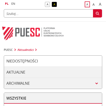
PL
EN
A
A
A
A
A
naj
większa
kontrast domyślny
kontrast żółty tekst na czarnym tle
domyślna czci
PUESC
Aktualności
NIEDOSTĘPNOŚCI
AKTUALNE
ARCHIWALNE
WSZYSTKIE