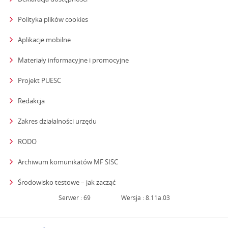
Polityka plików cookies
Aplikacje mobilne
Materiały informacyjne i promocyjne
Projekt PUESC
Redakcja
strona otwiera się w nowym oknie
Zakres działalności urzędu
RODO
Archiwum komunikatów MF SISC
strona otwiera się w nowym oknie
Środowisko testowe – jak zacząć
Serwer : 69
Wersja : 8.11a.03