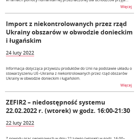
na t
Więcej
Import z niekontrolowanych przez rząd
Ukrainy obszarów w obwodzie donieckim
i ługańskim
24 luty 2022
Informacja dotycząca przywozu produktów do Unii na podstawie układu o
stowarzyszeniu UE–Ukraina z niekontrolowanych przez rząd obszarów
Ukrainy w obwodzie donieckim i ługańskim.
na t
Więcej
ZEFIR2 – niedostępność systemu
22.02.2022 r. (wtorek) w godz. 16:00-21:30
22 luty 2022
Z powodu prac serwisowych w dniu 22 lutego (wtorek) w godz. 16:00–