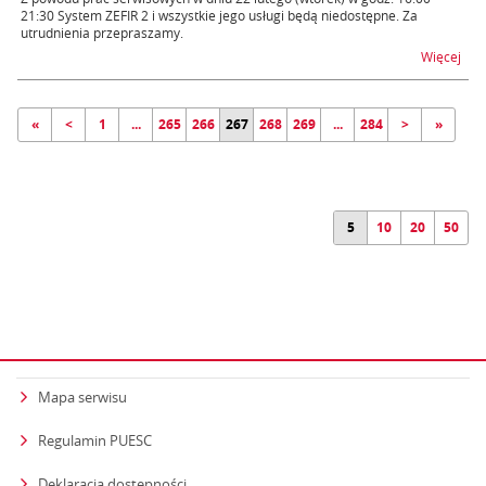
21:30 System ZEFIR 2 i wszystkie jego usługi będą niedostępne. Za
utrudnienia przepraszamy.
na t
Więcej
«
<
1
...
265
266
267
268
269
...
284
>
»
5
10
20
50
Mapa serwisu
Regulamin PUESC
Deklaracja dostępności