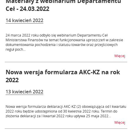
Materiały z webinarium Departamentu
Ceł - 24.03.2022
14 kwiecień 2022
24 marca 2022 roku odbyło się webinarium Departamentu Ceł
Ministerstwa Finansów na temat funkcjonowania uproszczeń w zakresie
dokumentowania pochodzenia i statusu towarów oraz przejściowych
reguł poch...
na t
Więcej
Nowa wersja formularza AKC-KZ na rok
2022
13 kwiecień 2022
Nowa wersja formularza deklaracji AKC-KZ (2) obowiązująca od I kwartału
2022 roku będzie udostępniona od 30 kwietnia 2022 roku. Termin do
złożenia deklaracji za I kwartał 2022 roku upływa 25 maja 2022...
na 
Więcej