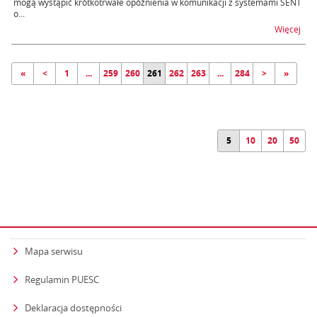
mogą wystąpić krótkotrwałe opóźnienia w komunikacji z systemami SENT
o...
na t
Więcej
«
<
1
...
259
260
261
262
263
...
284
>
»
5
10
20
50
Mapa serwisu
Regulamin PUESC
Deklaracja dostępności