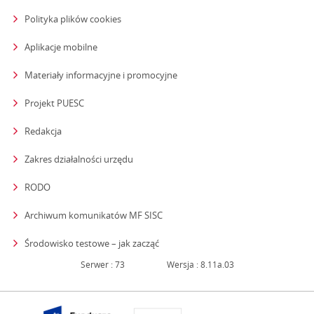
Polityka plików cookies
Aplikacje mobilne
Materiały informacyjne i promocyjne
Projekt PUESC
Redakcja
strona otwiera się w nowym oknie
Zakres działalności urzędu
RODO
Archiwum komunikatów MF SISC
strona otwiera się w nowym oknie
Środowisko testowe – jak zacząć
Serwer : 73
Wersja : 8.11a.03