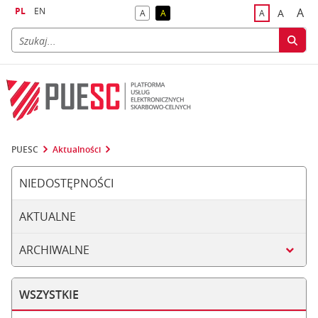
PL
EN
A
A
A
A
A
naj
większa
kontrast domyślny
kontrast żółty tekst na czarnym tle
domyślna czci
PUESC
Aktualności
NIEDOSTĘPNOŚCI
AKTUALNE
ARCHIWALNE
WSZYSTKIE