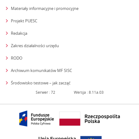
Materiały informacyjne i promocyjne
Projekt PUESC
Redakcja
strona otwiera się w nowym oknie
Zakres działalności urzędu
RODO
Archiwum komunikatów MF SISC
strona otwiera się w nowym oknie
Środowisko testowe – jak zacząć
Serwer : 72
Wersja : 8.11a.03