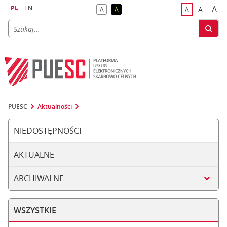
PL
EN
A
A
A
A
A
naj
większa
kontrast domyślny
kontrast żółty tekst na czarnym tle
domyślna czci
PUESC
Aktualności
NIEDOSTĘPNOŚCI
AKTUALNE
ARCHIWALNE
WSZYSTKIE