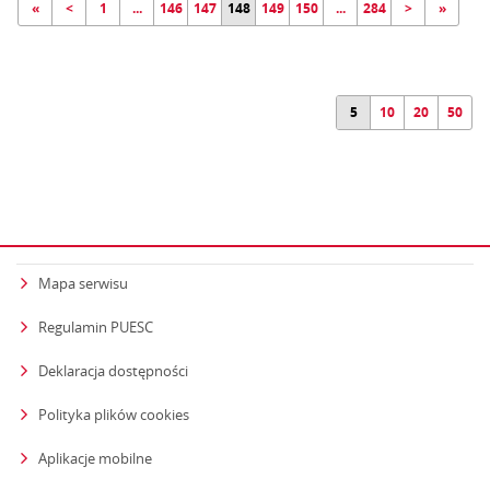
«
<
1
...
146
147
148
149
150
...
284
>
»
5
10
20
50
Mapa serwisu
Regulamin PUESC
Deklaracja dostępności
Polityka plików cookies
Aplikacje mobilne