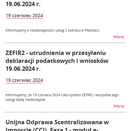
19.06.2024 r.
19 czerwiec 2024
Informujemy o niedostępności usług z zakresu e-Płatności.
na t
Więcej
ZEFIR2 - utrudnienia w przesyłaniu
deklaracji podatkowych i wniosków
19.06.2024 r.
19 czerwiec 2024
Informujemy, że 19 czerwca 2024 roku system ZEFIR2 i wszystkie jego
usługi będą niedostępne.
na t
Więcej
Unijna Odprawa Scentralizowana w
Imporcie (CCI), Faza 1 - moduł e-