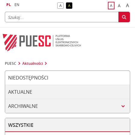
PL
EN
A
A
A
A
A
naj
większa
kontrast domyślny
kontrast żółty tekst na czarnym tle
domyślna czci
PUESC
Aktualności
NIEDOSTĘPNOŚCI
AKTUALNE
ARCHIWALNE
WSZYSTKIE